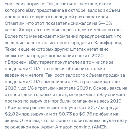
снижения выручки. Так, в третьем квартале, итоги
которого eBay представила в октябре, валовой объем
проданных товаров в очередной раз сократился.
Отметим, что этот показатель снижался на 5—6%
каждый квартал в течение первых девяти месяцев года.
Более того менеджмент компании предупреждает, что
введение налогов на интернет-продажи в Калифорния,
Техас и еще некоторых других штатах негативно
скажется на продажах компании еще и в 2020
г.Впрочем, eBay теряет покупателей в том числе за
пределами США, что нельзя объяснить только
введением налога. Так, рост валового объема продаж за
пределами США замедлился с 7% в третьем квартале
2018 г. до 1% в третьем квартале 2019 г. Основываясь на
относительно слабых итогах, менеджмент eBay снижает
прогноз по выручке и прибыли компании на весь 2019
г.Компания рассчитывает получить от $2,77 млрд до
$2,82млрд выручки и от $0,73 до $0,76 прибыли на
акцию.Отметим, что на фоне относительных неудач eBay
ее основной конкурент Amazon.com Inc. (AMZN,