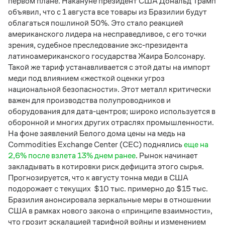
первом плане. Накануне президент США Дональд Трамп
объявил, что с 1 августа все товары из Бразилии будут
облагаться пошлиной 50%. Это стало реакцией
американского лидера на несправедливое, с его точки
зрения, судебное преследование экс-
президента
латиноамериканского государства
Жаира Болсонару.
Такой же тариф устанавливается с этой даты на импорт
меди
под влиянием «жесткой оценки угроз
национальной безопасности». Этот металл критически
важен для производства полупроводников и
оборудования для дата-центров; широко используется в
оборонной и многих других отраслях промышленности.
На фоне заявлений Белого дома цены на медь на
Commodities Exchange Center (CEC) поднялись
еще на
2,6% после взлета 13% днем ранее
. Рынок начинает
закладывать в котировки риск дефицита этого сырья.
Прогнозируется, что к августу тонна меди в США
подорожает с текущих
$10 тыс. примерно до $15 тыс.
Бразилия анонсировала зеркальные меры в отношении
США в рамках нового закона о «принципе взаимности»,
что грозит эскалацией тарифной войны и изменением