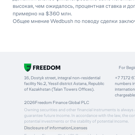
высокая, чем ожидалось, процентная ставка и д
примерно на $360 млн.
Общее мнение Wedbush по поводу сделки заключа
For Begi
16, Dostyk street, integral non-residential
+7 7172 67
facility No.2, Yessil district Astana, Republic
numbers in
of Kazakhstan (Talan Towers Offices).
internatio
chargeable
2026
Freedom Finance Global PLC
Owning securities and other financial instruments is always a
guarantee future income. In accordance with the law, the com
potential investments or the stability of potential income.
Disclosure of information
Licenses