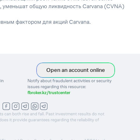
sh, уменьшат общую ликвидность Carvana (CVNA)
ивным фактором для акций Carvana.
Open an account online
in
Notify about fraudulent activities or security
issues regarding this resource:
fbroker.kz/trustcenter
ts can both rise and fall. Past investment results do not
s it provide guarantees regarding the reliability of