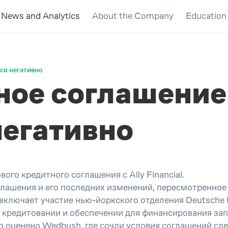
News and Analytics
About the Company
Education
ся негативно
ное соглашение
негативно
го кредитного соглашения с Ally Financial.
лашения и его последних изменений, пересмотренное
и включает участие нью-йоркского отделения Deutsche
 кредитовании и обеспечении для финансирования за
 оценено Wedbush, где сочли условия соглашений сд