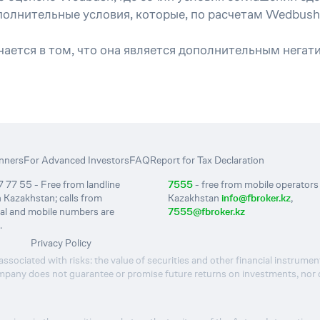
ополнительные условия, которые, по расчетам Wedbu
ется в том, что она является дополнительным негат
nners
For Advanced Investors
FAQ
Report for Tax Declaration
 77 55 - Free from landline
7555
- free from mobile operators 
 Kazakhstan; calls from
Kazakhstan
info@fbroker.kz
,
nal and mobile numbers are
7555@fbroker.kz
.
Privacy Policy
ssociated with risks: the value of securities and other financial instrumen
pany does not guarantee or promise future returns on investments, nor doe