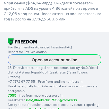
млрд юаней ($34,24 млрд). Ожидался показатель
прибыли на ADS на уровне 4,86 юаней при выручке в
242,96 млрд юаней. Число активных пользователей за
год выросло на 6,5% до 588,3 млн.
For Beginners
For Advanced Investors
FAQ
Report for Tax Declaration
Open an account online
16, Dostyk street, integral non-residential facility No.2, Yessil
district Astana, Republic of Kazakhstan (Talan Towers
Offices).
+7 7172 67 77 55 - Free from landline numbers in
Kazakhstan; calls from international and mobile numbers are
chargeable.
7555
- free from mobile operators in
Kazakhstan
info@fbroker.kz
,
7555@fbroker.kz
Notify about fraudulent activities or security issues regarding