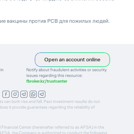
ние вакцины против РСВ для пожилых людей.
Open an account online
in
Notify about fraudulent activities or security
issues regarding this resource:
fbroker.kz/trustcenter
ts can both rise and fall. Past investment results do not
s it provide guarantees regarding the reliability of
 Financial Center (hereinafter referred to as AFSA) in the
e AFSA, the Company is authorized to conduct the following