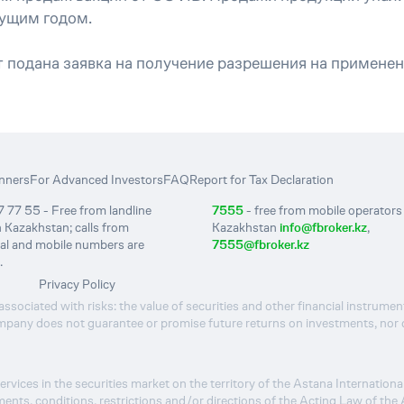
дущим годом.
т подана заявка на получение разрешения на примене
nners
For Advanced Investors
FAQ
Report for Tax Declaration
 77 55 - Free from landline
7555
- free from mobile operators 
 Kazakhstan; calls from
Kazakhstan
info@fbroker.kz
,
nal and mobile numbers are
7555@fbroker.kz
.
Privacy Policy
ssociated with risks: the value of securities and other financial instrumen
pany does not guarantee or promise future returns on investments, nor doe
ces in the securities market on the territory of the Astana International
ents, conditions, restrictions and/or directions of the Acting Law of th