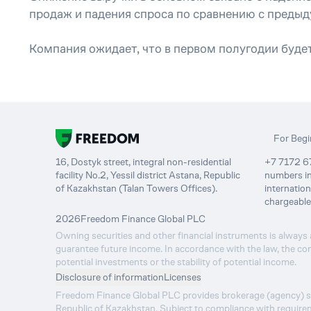
продаж и падения спроса по сравнению с преды
Компания ожидает, что в первом полугодии буде
For Begi
16, Dostyk street, integral non-residential
+7 7172 67
facility No.2, Yessil district Astana, Republic
numbers in
of Kazakhstan (Talan Towers Offices).
internatio
chargeable
2026
Freedom Finance Global PLC
Owning securities and other financial instruments is always a
guarantee future income. In accordance with the law, the com
potential investments or the stability of potential income.
Disclosure of information
Licenses
Freedom Finance Global PLC provides brokerage (agency) servi
Republic of Kazakhstan. Subject to compliance with requirem