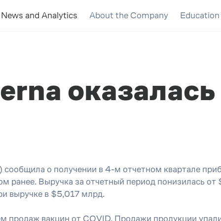
News and Analytics
About the Company
Education
rna оказалась
ообщила о получении в 4-м отчетном квартале прибы
ом ранее. Выручка за отчетный период понизилась от
ри выручке в $5,017 млрд.
ем продаж вакцин от COVID. Продажи продукции упал