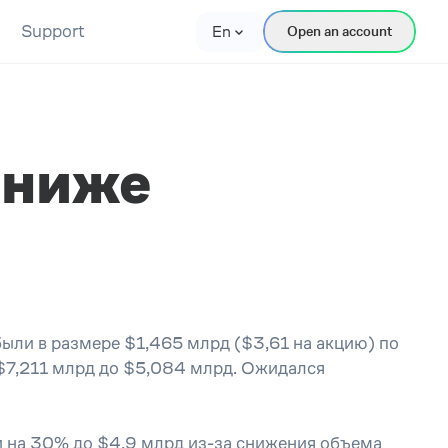
Support
En
Open an account
 ниже
ли в размере $1,465 млрд ($3,61 на акцию) по
 $7,211 млрд до $5,084 млрд. Ожидался
и на 30% до $4,9 млрд из-за снижения объема