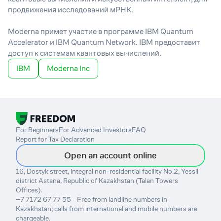
продвижения исследований мРНК.
Moderna примет участие в программе IBM Quantum
Accelerator и IBM Quantum Network. IBM предоставит
доступ к системам квантовых вычислений.
IBM
Moderna Inc
For Beginners
For Advanced Investors
FAQ
Report for Tax Declaration
Open an account online
16, Dostyk street, integral non-residential facility No.2, Yessil
district Astana, Republic of Kazakhstan (Talan Towers
Offices).
+7 7172 67 77 55 - Free from landline numbers in
Kazakhstan; calls from international and mobile numbers are
chargeable.