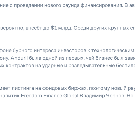
ие о проведении нового раунда финансирования. В авг
 вероятно, внесёт до $1 млрд. Среди других крупных с
 фоне бурного интереса инвесторов к технологическ
у. Anduril была одной из первых, чей бизнес был за
х контрактов на ударные и разведывательные беспил
меет листинга на фондовых биржах, поэтому новый ра
налитик Freedom Finance Global Владимир Чернов. Но 