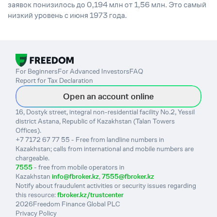
заявок понизилось до 0,194 млн от 1,56 млн. Это самый
низкий уровень с июня 1973 года.
For Beginners
For Advanced Investors
FAQ
Report for Tax Declaration
Open an account online
16, Dostyk street, integral non-residential facility No.2, Yessil
district Astana, Republic of Kazakhstan (Talan Towers
Offices).
+7 7172 67 77 55 - Free from landline numbers in
Kazakhstan; calls from international and mobile numbers are
chargeable.
7555
- free from mobile operators in
Kazakhstan
info@fbroker.kz
,
7555@fbroker.kz
Notify about fraudulent activities or security issues regarding
this resource:
fbroker.kz/trustcenter
2026
Freedom Finance Global PLC
Privacy Policy