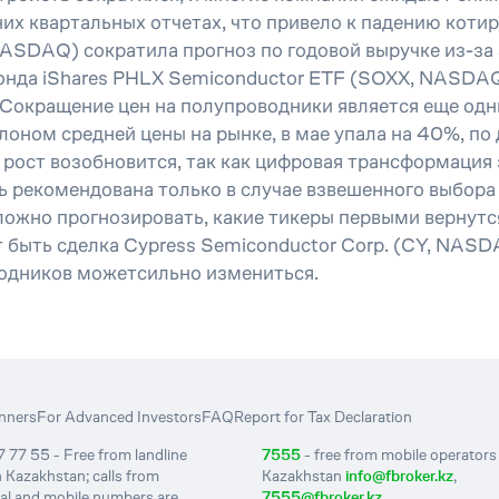
х квартальных отчетах, что привело к падению коти
ASDAQ) сократила прогноз по годовой выручке из-за
фонда iShares PHLX Semiconductor ETF (SOXX, NASDAQ
.Сокращение цен на полупроводники является еще одн
ном средней цены на рынке, в мае упала на 40%, по д
рост возобновится, так как цифровая трансформация 
 рекомендована только в случае взвешенного выбора 
сложно прогнозировать, какие тикеры первыми вернутс
быть сделка Cypress Semiconductor Corp. (CY, NASDA
одников можетсильно измениться.
nners
For Advanced Investors
FAQ
Report for Tax Declaration
 77 55 - Free from landline
7555
- free from mobile operators 
 Kazakhstan; calls from
Kazakhstan
info@fbroker.kz
,
nal and mobile numbers are
7555@fbroker.kz