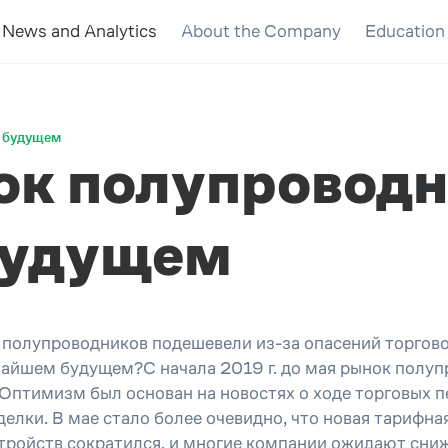
News and Analytics
About the Company
Education
м будущем
ок полупроводн
будущем
 полупроводников подешевели из-за опасений торгово
жайшем будущем?С начала 2019 г. до мая рынок полуп
. Оптимизм был основан на новостях о ходе торговых
лки. В мае стало более очевидно, что новая тарифна
тройств сократился, и многие компании ожидают сниж