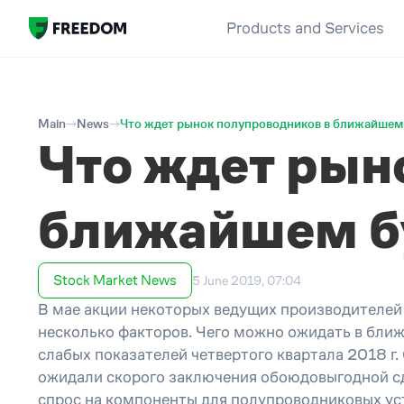
Products and Services
Main
News
Что ждет рынок полупроводников в ближайше
Что ждет рын
ближайшем 
Stock Market News
5 June 2019, 07:04
В мае акции некоторых ведущих производителей
несколько факторов. Чего можно ожидать в бли
слабых показателей четвертого квартала 2018 г
ожидали скорого заключения обоюдовыгодной сде
спрос на компоненты для полупроводниковых ус