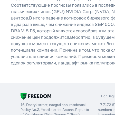
Соответствующие прогнозы появились в последни
графических чипов (GPU) NVIDIA Corp. (NVDA, N
центров.В итоге падение котировок биржевого 
в два раза выше, чем снижение индекса S&P 500
DRAM 8 Гб, который является своеобразным этало
снижение цен продолжится.Вероятно, в будущем 
покупка в момент текущего снижения может быть
потенциала компании. Причина в том, что пока 
условия для слияния компаний. Примером может 
сделок регуляторами, ландшафт рынка полупров
For Begi
16, Dostyk street, integral non-residential
+7 7172 67
facility No.2, Yessil district Astana, Republic
numbers in
of Kazakhstan (Talan Towers Offices).
internatio