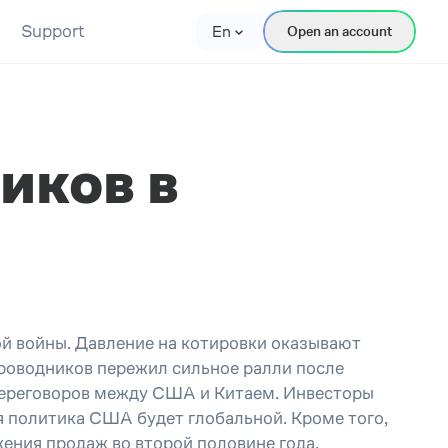
Support
En
Open an account
иков в
й войны. Давление на котировки оказывают
роводников пережил сильное ралли после
 переговоров между США и Китаем. Инвесторы
я политика США будет глобальной. Кроме того,
ения продаж во второй половине года.