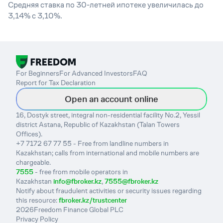
Средняя ставка по 30-летней ипотеке увеличилась до
3,14% с 3,10%.
For Beginners
For Advanced Investors
FAQ
Report for Tax Declaration
Open an account online
16, Dostyk street, integral non-residential facility No.2, Yessil
district Astana, Republic of Kazakhstan (Talan Towers
Offices).
+7 7172 67 77 55 - Free from landline numbers in
Kazakhstan; calls from international and mobile numbers are
chargeable.
7555
- free from mobile operators in
Kazakhstan
info@fbroker.kz
,
7555@fbroker.kz
Notify about fraudulent activities or security issues regarding
this resource:
fbroker.kz/trustcenter
2026
Freedom Finance Global PLC
Privacy Policy