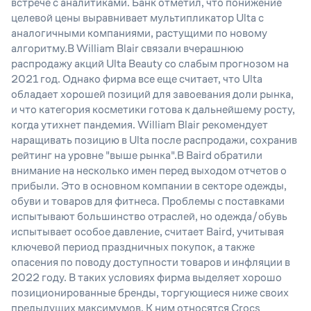
встрече с аналитиками. Банк отметил, что понижение
целевой цены выравнивает мультипликатор Ulta с
аналогичными компаниями, растущими по новому
алгоритму.В William Blair связали вчерашнюю
распродажу акций Ulta Beauty со слабым прогнозом на
2021 год. Однако фирма все еще считает, что Ulta
обладает хорошей позиций для завоевания доли рынка,
и что категория косметики готова к дальнейшему росту,
когда утихнет пандемия. William Blair рекомендует
наращивать позицию в Ulta после распродажи, сохранив
рейтинг на уровне "выше рынка".В Baird обратили
внимание на несколько имен перед выходом отчетов о
прибыли. Это в основном компании в секторе одежды,
обуви и товаров для фитнеса. Проблемы с поставками
испытывают большинство отраслей, но одежда/обувь
испытывает особое давление, считает Baird, учитывая
ключевой период праздничных покупок, а также
опасения по поводу доступности товаров и инфляции в
2022 году. В таких условиях фирма выделяет хорошо
позиционированные бренды, торгующиеся ниже своих
предыдущих максимумов. К ним относятся Crocs