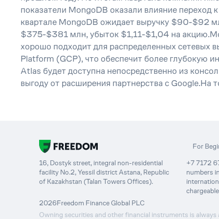
показатели MongoDB оказали влияние переход к 
квартале MongoDB ожидает выручку $90-$92 млн
$375-$381 млн, убыток $1,11-$1,04 на акцию.M
хорошо подходит для распределенных сетевых в
Platform (GCP), что обеспечит более глубокую
Atlas будет доступна непосредственно из конс
выгоду от расширения партнерства с Google.На 
For Begi
16, Dostyk street, integral non-residential
+7 7172 67
facility No.2, Yessil district Astana, Republic
numbers in
of Kazakhstan (Talan Towers Offices).
internatio
chargeable
2026
Freedom Finance Global PLC
Owning securities and other financial instruments is always a