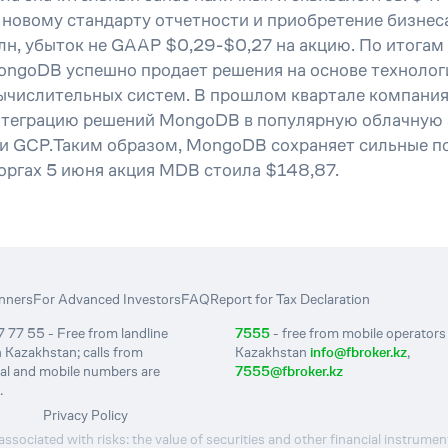
новому стандарту отчетности и приобретение бизнес
, убыток не GAAP $0,29-$0,27 на акцию. По итогам 
ongoDB успешно продает решения на основе технолог
ычислительных систем. В прошлом квартале компания
 интеграцию решений MongoDB в популярную облачную
оли GCP.Таким образом, MongoDB сохраняет сильные 
торгах 5 июня акция MDB стоила $148,87.
nners
For Advanced Investors
FAQ
Report for Tax Declaration
 77 55 - Free from landline
7555
- free from mobile operators 
 Kazakhstan; calls from
Kazakhstan
info@fbroker.kz
,
nal and mobile numbers are
7555@fbroker.kz
.
Privacy Policy
ssociated with risks: the value of securities and other financial instrumen