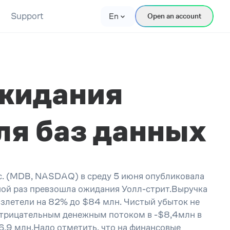
Support
En
Open an account
жидания
ля баз данных
nc. (MDB, NASDAQ) в среду 5 июня опубликовала
дной раз превзошла ожидания Уолл-стрит.Выручка
взлетели на 82% до $84 млн. Чистый убыток не
 отрицательным денежным потоком в -$8,4млн в
6,9 млн.Надо отметить, что на финансовые