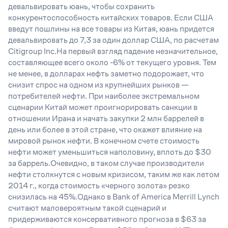
девальвировать юань, чтобы сохранить
конкурентоспособность китайских товаров. Если США
введут пошлины на все товары из Китая, юань придется
девальвировать до 7,3 за один доллар США, по расчетам
Citigroup Inc.На первый взгляд падение незначительное,
составляющее всего около -6% от текущего уровня. Тем
не менее, в долларах нефть заметно подорожает, что
снизит спрос на одном из крупнейших рынков —
потребителей нефти. При наиболее экстремальном
сценарии Китай может проигнорировать санкции в
отношении Ирана и начать закупки 2 млн баррелей в
день или более в этой стране, что окажет влияние на
мировой рынок нефти. В конечном счете стоимость
нефти может уменьшиться наполовину, вплоть до $30
за баррель.Очевидно, в таком случае производители
нефти столкнутся с новым кризисом, таким же как летом
2014 г., когда стоимость «черного золота» резко
снизилась на 45%.Однако в Bank of America Merrill Lynch
считают маловероятным такой сценарий и
придерживаются консервативного прогноза в $63 за