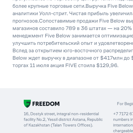
более крупные торговые сети.Выручка Five Below
аналитики Уолл-стрит. Чистая прибыль увеличил
прогнозов.Сопоставимые продажи Five Below выр
магазинов составило 789 в 36 штатах — на 20% 
менеджмент Five Below занимается оптимизацией
улучшить потребительский опыт и удовлетворен
Вслед за открытием юго-восточного распределите
Below ждет выручку в диапазоне от $417млн до
торгах 11 июля акция FIVE стоила $129,96.
For Begi
16, Dostyk street, integral non-residential
+7 7172 67
facility No.2, Yessil district Astana, Republic
numbers in
of Kazakhstan (Talan Towers Offices).
internatio
chargeable