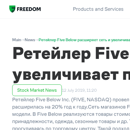
Products and Services
Main
News
Ретейлер Five Below расширяет сеть и увеличив
Ретейлер Five
увеличивает 
Stock Market News
12 July 2019, 11:20
Ретейлер Five Below Inc. (FIVE, NASDAQ) провел
расширилась на 20% год к году.Сеть магазинов 
модели. В Five Below реализуются товары стоим
принадлежности, одежда, сезонные товары и др.
прогуливаясь по торговому центру. Такой подхо