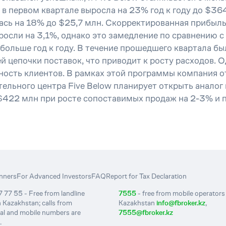
 в первом квартале выросла на 23% год к году до $36
ась на 18% до $25,7 млн. Скорректированная прибыль
осли на 3,1%, однако это замедление по сравнению 
больше год к году. В течение прошедшего квартала б
 цепочки поставок, что приводит к росту расходов. 
ность клиентов. В рамках этой программы компания о
льного центра Five Below планирует открыть аналог н
 $422 млн при росте сопоставимых продаж на 2-3% и 
nners
For Advanced Investors
FAQ
Report for Tax Declaration
 77 55 - Free from landline
7555
- free from mobile operators 
 Kazakhstan; calls from
Kazakhstan
info@fbroker.kz
,
nal and mobile numbers are
7555@fbroker.kz
.