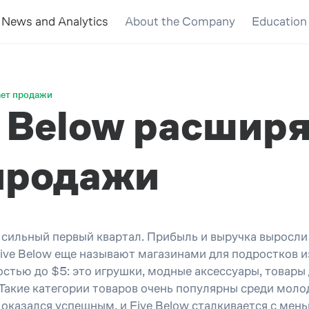
News and Analytics
About the Company
Education
ает продажи
 Below расширя
продажи
 сильный первый квартал. Прибыль и выручка выросли 
Five Below еще называют магазинами для подростков и
остью до $5: это игрушки, модные аксессуары, товары
 Такие категории товаров очень популярны среди мол
д оказался успешным, и Five Below сталкивается с м