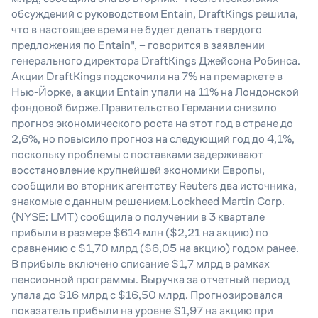
обсуждений с руководством Entain, DraftKings решила,
что в настоящее время не будет делать твердого
предложения по Entain", – говорится в заявлении
генерального директора DraftKings Джейсона Робинса.
Акции DraftKings подскочили на 7% на премаркете в
Нью-Йорке, а акции Entain упали на 11% на Лондонской
фондовой бирже.Правительство Германии снизило
прогноз экономического роста на этот год в стране до
2,6%, но повысило прогноз на следующий год до 4,1%,
поскольку проблемы с поставками задерживают
восстановление крупнейшей экономики Европы,
сообщили во вторник агентству Reuters два источника,
знакомые с данным решением.Lockheed Martin Corp.
(NYSE: LMT) сообщила о получении в 3 квартале
прибыли в размере $614 млн ($2,21 на акцию) по
сравнению с $1,70 млрд ($6,05 на акцию) годом ранее.
В прибыль включено списание $1,7 млрд в рамках
пенсионной программы. Выручка за отчетный период
упала до $16 млрд с $16,50 млрд. Прогнозировался
показатель прибыли на уровне $1,97 на акцию при