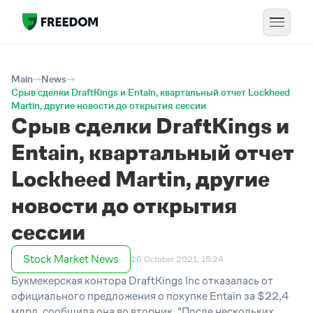
Main
News
Срыв сделки DraftKings и Entain, квартальный отчет Lockheed
Martin, другие новости до открытия сессии
Срыв сделки DraftKings и
Entain, квартальный отчет
Lockheed Martin, другие
новости до открытия
сессии
Stock Market News
26 October 2021, 15:24
Букмекерская контора DraftKings Inc отказалась от
официального предложения о покупке Entain за $22,4
млрд, сообщила она во вторник. "После нескольких