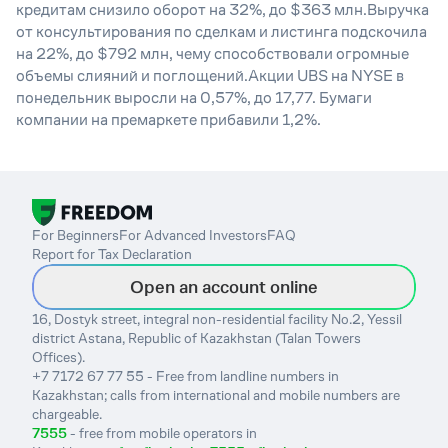
кредитам снизило оборот на 32%, до $363 млн.Выручка
от консультирования по сделкам и листинга подскочила
на 22%, до $792 млн, чему способствовали огромные
объемы слияний и поглощений.Акции UBS на NYSE в
понедельник выросли на 0,57%, до 17,77. Бумаги
компании на премаркете прибавили 1,2%.
For Beginners
For Advanced Investors
FAQ
Report for Tax Declaration
Open an account online
16, Dostyk street, integral non-residential facility No.2, Yessil
district Astana, Republic of Kazakhstan (Talan Towers
Offices).
+7 7172 67 77 55 - Free from landline numbers in
Kazakhstan; calls from international and mobile numbers are
chargeable.
7555
- free from mobile operators in