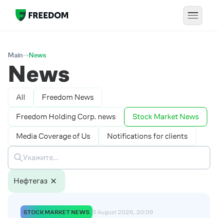
Main
News
News
All
Freedom News
Freedom Holding Corp. news
Stock Market News
Media Coverage of Us
Notifications for clients
Нефтегаз
STOCK MARKET NEWS
5 August 2026, 20:09