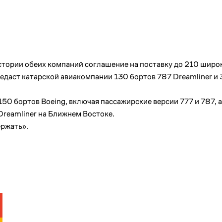
стории обеих компаний соглашение на поставку до 210 шир
едаст катарской авиакомпании 130 бортов 787 Dreamliner и
150 бортов Boeing, включая пассажирские версии 777 и 787, а
reamliner на Ближнем Востоке.
ержать».