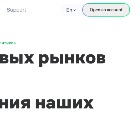
Support
En
Open an account
литиков
вых рынков
ения наших