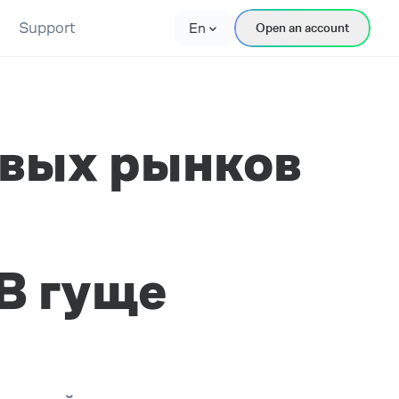
Support
En
Open an account
вых рынков
В гуще