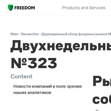
Products and Services
Main
Researches
Двухнедельный обзор фондовых рынков 
Двухнедельн
№323
Ры
Content
Новости компаний в поле зрения
наших аналитиков
со