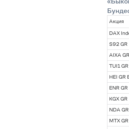
«Быков
Бунде
Акция
DAX Ind
S92 GR 
AIXA GR
TUI1 GR
HEI GR 
ENR GR 
KGX GR 
NDA GR 
MTX GR 