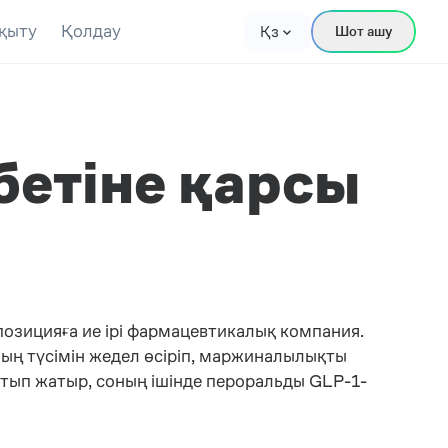
қыту
Қолдау
Қз
Шот ашу
абетіне қарсы
позицияға ие ірі фармацевтикалық компания.
ның түсімін жедел өсіріп, маржиналылықты
тып жатыр, соның ішінде пероральды GLP-1-