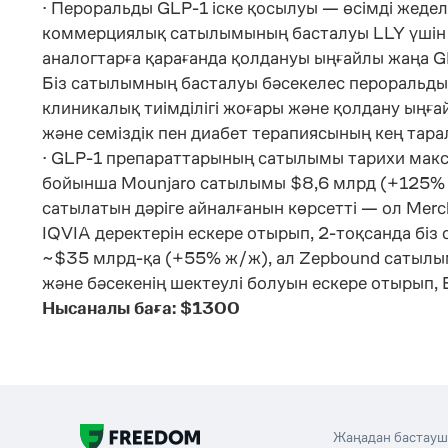
· Пероральды GLP-1 іске қосылуы — өсімді жеде
коммерциялық сатылымының басталуы LLY үшін нег
аналогтарға қарағанда қолдануы ыңғайлы жаңа G
Біз сатылымның басталуы бәсекелес пероральды 
клиникалық тиімділігі жоғары және қолдану ыңға
және семіздік пен диабет терапиясының кең тар
· GLP-1 препараттарының сатылымы тарихи макс
бойынша Mounjaro сатылымы $8,6 млрд (+125% ж/
сатылатын дәріге айналғанын көрсетті — ол Mer
IQVIA деректерін ескере отырып, 2-тоқсанда біз
~$35 млрд-қа (+55% ж/ж), ал Zepbound сатылым
және бәсекенің шектеулі болуын ескере отырып,
Нысаналы баға: $1300
Жаңадан бастауш