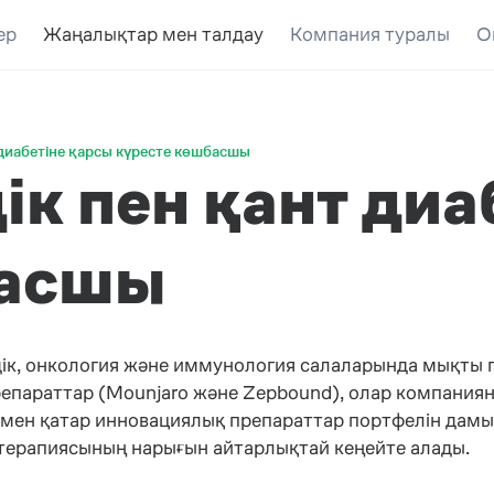
ер
Жаңалықтар мен талдау
Компания туралы
О
нт диабетіне қарсы күресте көшбасшы
здік пен қант ди
басшы
дік, онкология және иммунология салаларында мықты 
препараттар (Mounjaro және Zepbound), олар компания
ымен қатар инновациялық препараттар портфелін дамы
ет терапиясының нарығын айтарлықтай кеңейте алады.