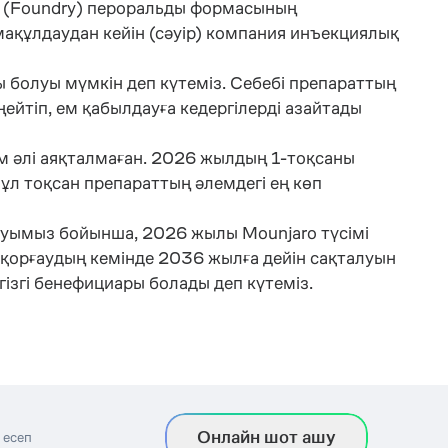
-1 (Foundry) пероральды формасының
мақұлдаудан кейін (сәуір) компания инъекциялық
 болуы мүмкін деп күтеміз. Себебі препараттың
ейтіп, ем қабылдауға кедергілерді азайтады
м әлі аяқталмаған. 2026 жылдың 1-тоқсаны
ұл тоқсан препараттың әлемдегі ең көп
алауымыз бойынша, 2026 жылы Mounjaro түсімі
қорғаудың кемінде 2036 жылға дейін сақталуын
гізгі бенефициары болады деп күтеміз.
Онлайн шот ашу
 есеп