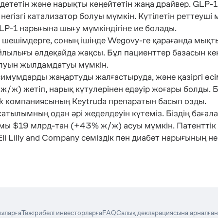
лдететін және нарықты кеңейтетін жаңа драйвер. GLP
ізгі катализатор болуы мүмкін. Күтілетін реттеуші 
LP-1 нарығына шығу мүмкіндігіне ие болады.
шешімдерге, соның ішінде Wegovy-ге қарағанда мықты
йлылығы әлдеқайда жақсы. Бұл пациенттер базасын кең
алуын жылдамдатуы мүмкін.
имумдарды жаңартуды жалғастыруда, және қазіргі өсі
ж) жетіп, нарық күтулерінен едәуір жоғары болды. Б
ck компаниясының Keytruda препаратын басып озды.
 сатылымның одан әрі жеделдеуін күтеміз. Біздің бағ
ы $19 млрд-тан (+43% ж/ж) асуы мүмкін. Патенттік 
Eli Lilly and Company
семіздік пен диабет нарығының не
ыларға
Тәжірибелі инвесторларға
FAQ
Салық декларациясына арналған