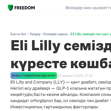
Өнімдер мен қызметт
Басты бет
Талдау
Әлемдік нарық
Eli Lilly семіздік пен қа
Eli Lilly семі
күресте көш
25 мамыр 2026, 17:10
ИНВЕСТИЦИЯЛЫҚ ИДЕЯЛАР
Eli Lilly and Company
(LLY)
— қант диабеті, семіз
Негізгі өсу драйвері — GLP-1 класына жататын 
кеңейтудің басты көзіне айналды. Компания сон
кандидат orforglipron бар, ол семіздік пен диаб
Инвестициялық тартымдылық факторлары: