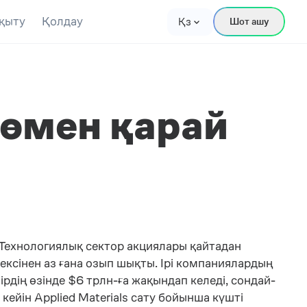
қыту
Қолдау
Қз
Шот ашу
төмен қарай
Технологиялық сектор акциялары қайтадан
ксінен аз ғана озып шықты. Ірі компаниялардың
ірдің өзінде $6 трлн-ға жақындап келеді, сондай-
кейін Applied Materials сату бойынша күшті