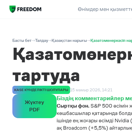
Өнімдер мен қызметт
Басты бет
Талдау
Қазақстан нарығы
Қазатомөнеркәсіп на
Қазатомөнерк
тартуда
15 мамыр 2026, 14:21
KASE КҮНДЕЛІКТІ ШОЛУЛАРЫ
Біздің комментарийлер ме
Жүктеу
Сыртқы фон.
S&P 500 өсімін 
PDF
көшбасшылар қатарында болды,
ішінде ең жоғары өсімді Nvidia
ақ Broadcom (+5,5%) айтарлықт