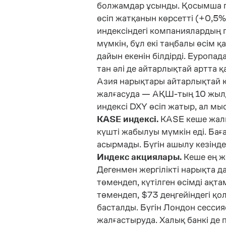
болжамдар ұсынды. Қосымша по
өсіп жатқанын көрсетті (+0,5%
индексіндегі компаниялардың 
мүмкін, бұл екі таңбалы өсім
дайын екенін білдірді. Еуропа
тан әлі де айтарлықтай артта
Азия нарықтары айтарлықтай құ
жалғасуда — АҚШ-тың 10 жылдық
индексі DXY өсіп жатыр, ал мы
KASE индексі.
KASE кеше жалпы
күшті жабылуы мүмкін еді. Баға
асырмады. Бүгін ашылу кезінд
Индекс акциялары.
Кеше ең жо
Дегенмен жергілікті нарықта д
төмендеп, күтілген өсімді а
төмендеп, $73 деңгейіндегі қо
басталды. Бүгін Лондон сессия
жалғастыруда. Халық банкі де