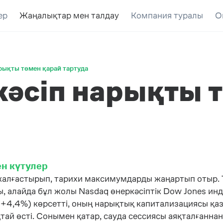
ер
Жаңалықтар мен талдау
Компания туралы
О
рықты төмен қарай тартуда
әсіп нарықты 
н күтулер
жалғастырып, тарихи максимумдарды жаңартып отыр. 
 алайда бұл жолы Nasdaq өнеркәсіптік Dow Jones инде
 (+4,4%) көрсетті, оның нарықтық капитализациясы қаз
ай өсті. Сонымен қатар, сауда сессиясы аяқталғаннан 