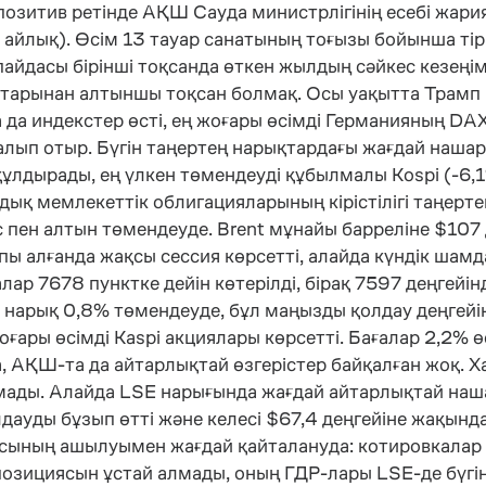
зитив ретінде АҚШ Сауда министрлігінің есебі жария
 айлық). Өсім 13 тауар санатының тоғызы бойынша тір
пайдасы бірінші тоқсанда өткен жылдың сәйкес кезең
 қатарынан алтыншы тоқсан болмақ. Осы уақытта Трамп
да да индекстер өсті, ең жоғары өсімді Германияның D
 қалып отыр. Бүгін таңертең нарықтардағы жағдай наш
лдырады, ең үлкен төмендеуді құбылмалы Kospi (-6,1%)
 мемлекеттік облигацияларының кірістілігі таңертең
с пен алтын төмендеуде. Brent мұнайы барреліне $107 
 алғанда жақсы сессия көрсетті, алайда күндік шамд
лар 7678 пунктке дейін көтерілді, бірақ 7597 деңгейі
е нарық 0,8% төмендеуде, бұл маңызды қолдау деңгейі
ғары өсімді Kaspi акциялары көрсетті. Бағалар 2,2% 
а, АҚШ-та да айтарлықтай өзгерістер байқалған жоқ. Х
қтамады. Алайда LSE нарығында жағдай айтарлықтай 
лдауды бұзып өтті және келесі $67,4 деңгейіне жақында
сының ашылуымен жағдай қайталануда: котировкалар та
 позициясын ұстай алмады, оның ГДР-лары LSE-де бүг