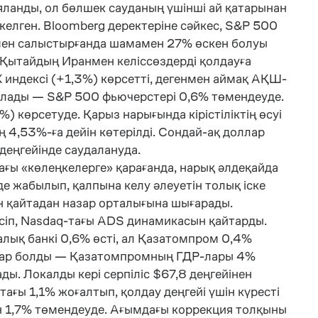
ланды, ол бөлшек сауданың үшінші ай қатарынан
келген. Bloomberg деректеріне сәйкес, S&P 500
імен салыстырғанда шамамен 27% өскен болуы
 Қытайдың Иранмен келіссөздерді қолдауға
AX индексі (+1,3%) көрсетті, дегенмен аймақ АҚШ-
арлады — S&P 500 фьючерстері 0,6% төмендеуде.
 көрсетуде. Қарыз нарығында кірістіліктің өсуі
 4,53%-ға дейін көтерілді. Сондай-ақ доллар
деңгейінде саудалануда.
ағы «көлеңкелерге» қарағанда, нарық әлдеқайда
нде жабылып, қалпына келу әлеуетін толық іске
н қайтадан назар орталығына шығарады.
өсіп, Nasdaq-тағы ADS динамикасын қайтарды.
алық банкі 0,6% өсті, ал Қазатомпром 0,4%
нашар болды — Қазатомпромның ГДР-лары 4%
ды. Локалды кері серпіліс $67,8 деңгейінен
ғы 1,1% жоғалтып, қолдау деңгейі үшін күресті
ін 1,7% төмендеуде. Ағымдағы коррекция толқыны