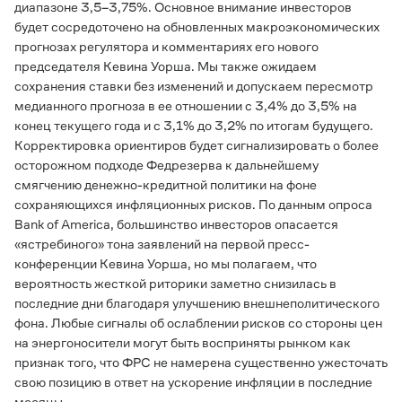
диапазоне 3,5–3,75%. Основное внимание инвесторов
будет сосредоточено на обновленных макроэкономических
прогнозах регулятора и комментариях его нового
председателя Кевина Уорша. Мы также ожидаем
сохранения ставки без изменений и допускаем пересмотр
медианного прогноза в ее отношении с 3,4% до 3,5% на
конец текущего года и с 3,1% до 3,2% по итогам будущего.
Корректировка ориентиров будет сигнализировать о более
осторожном подходе Федрезерва к дальнейшему
смягчению денежно-кредитной политики на фоне
сохраняющихся инфляционных рисков. По данным опроса
Bank
of
America
, большинство инвесторов опасается
«ястребиного» тона заявлений на первой пресс-
конференции Кевина Уорша, но мы полагаем, что
вероятность жесткой риторики заметно снизилась в
последние дни благодаря улучшению внешнеполитического
фона. Любые сигналы об ослаблении рисков со стороны цен
на энергоносители могут быть восприняты рынком как
признак того, что ФРС не намерена существенно ужесточать
свою позицию в ответ на ускорение инфляции в последние