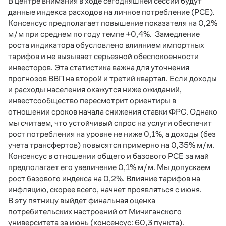
В центре внимания в ходе сегодняшней сессии будут
данные индекса расходов на личное потребление (
PCE
).
Консенсус предполагает повышение показателя на 0,2%
м/м при среднем по году темпе +0,4%.
Замедление
роста индикатора обусловлено влиянием импортных
тарифов и не вызывает серьезной обеспокоенности
инвесторов. Эта статистика важна для уточнения
прогнозов ВВП на второй и третий квартал. Если доходы
и расходы населения окажутся ниже ожиданий,
инвестсообщество пересмотрит ориентиры в
отношении сроков начала снижения ставки ФРС. Однако
мы считаем, что устойчивый спрос на услуги обеспечит
рост потребления на уровне не ниже 0,1%, а доходы (без
учета трансфертов) повысятся примерно на 0,35% м/м.
Консенсус в отношении общего и базового PCE за май
предполагает его увеличение 0,1% м/м. Мы допускаем
рост базового индекса на 0,2%. Влияние тарифов на
инфляцию, скорее всего, начнет проявляться с июня.
В эту пятницу выйдет финальная оценка
потребительских настроений от Мичиганского
университета за июнь (консенсус: 60,3 пункта).