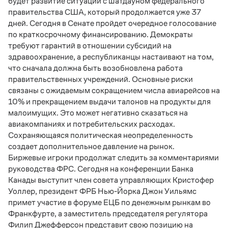
будет развитие ситуации с шатдауном федерального
правительства США, который продолжается уже 37
дней. Сегодня в Сенате пройдет очередное голосование
по краткосрочному финансированию. Демократы
требуют гарантий в отношении субсидий на
здравоохранение, а республиканцы настаивают на том,
что сначала должна быть возобновлена работа
правительственных учреждений. Основные риски
связаны с ожидаемым сокращением числа авиарейсов на
10% и прекращением выдачи талонов на продукты для
малоимущих. Это может негативно сказаться на
авиакомпаниях и потребительских расходах.
Сохраняющаяся политическая неопределенность
создает дополнительное давление на рынок.
Биржевые игроки продолжат следить за комментариями
руководства ФРС. Сегодня на конференции Банка
Канады выступит член совета управляющих Кристофер
Уоллер, президент ФРБ Нью-Йорка Джон Уильямс
примет участие в форуме ЕЦБ по денежным рынкам во
Франкфурте, а заместитель председателя регулятора
Филип Джефферсон представит свою позицию на