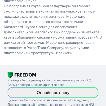
платформой Paxos.
По программе Crypto Source партнеры Mastercard
смогут участвовать в услугах по покупке, хранению и
продаже отдельных криптоактивов. Mastercard
объединяет этот сервис со своей программой
Mastercard Crypto Secure для обеспечения
дополнительной безопасности и поддержки эмитентов
карт в соблюдении сложных нормативных требований. В
рамках этой программы Mastercard расширяет свои
отношения с Paxos Trust Company, регулируемой
платформой инфраструктуры блокчейн.
Жаңадан бастаушыларға
Тәжірибелі инвесторларға
FAQ
Салық декларациясына арналған есеп
Онлайн шот ашу
Қазақстан Республикасы, Астана қаласы, Есіл ауданы,
Достық көшесі, 16-ғимарат, кіріктірілген тұрғын емес №2