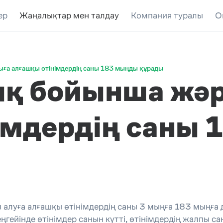
ер
Жаңалықтар мен талдау
Компания туралы
О
а алғашқы өтінімдердің саны 183 мыңды құрады
қ бойынша жә
імдердің саны
луға алғашқы өтінімдердің саны 3 мыңға 183 мыңға 
гейінде өтінімдер санын күтті, өтінімдердің жалпы сан