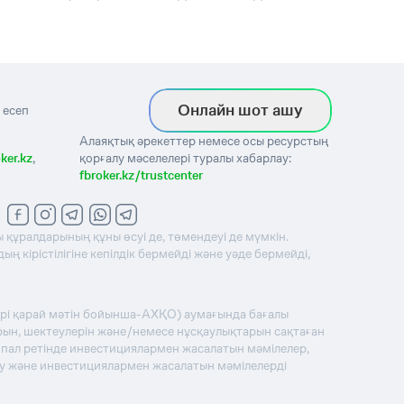
Онлайн шот ашу
 есеп
Алаяқтық әрекеттер немесе осы ресурстың
ker.kz
,
қорғалу мәселелері туралы хабарлау:
fbroker.kz/trustcenter
 құралдарының құны өсуі де, төмендеуі де мүмкін.
 кірістілігіне кепілдік бермейді және уәде бермейді,
әрі қарай мәтін бойынша-АХҚО) аумағында бағалы
рын, шектеулерін және/немесе нұсқаулықтарын сақтаған
ципал ретінде инвестициялармен жасалатын мәмілелер,
ну және инвестициялармен жасалатын мәмілелерді