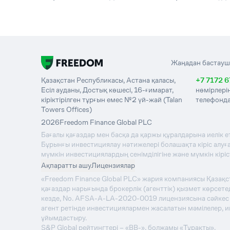
Жаңадан бастауш
Қазақстан Республикасы, Астана қаласы,
+7 7172 6
Есіл ауданы, Достық көшесі, 16-ғимарат,
нөмірлері
кіріктірілген тұрғын емес №2 үй-жай (Talan
телефонда
Towers Offices)
2026
Freedom Finance Global PLC
Бағалы қағаздар мен басқа да қаржы құралдарына иелік е
Бұрынғы инвестициялау нәтижелері болашақта кіріс алуға 
мүмкін инвестициялардың сенімділігіне және мүмкін кірі
Ақпаратты ашу
Лицензиялар
«Freedom Finance Global PLC» жария компаниясы Қазақ
қағаздар нарығында брокерлік (агенттік) қызмет көрсе
кезде, No. AFSA-A-LA-2020-0019 лицензиясына сәйкес қы
агент ретінде инвестициялармен жасалатын мәмілелер, 
ұйымдастыру.
S&P Global рейтингтері – «BB-», болжамы «Тұрақты».