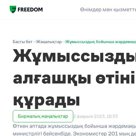
Өнімдер мен қызметт
Басты бет
Жаңалықтар
Жұмыссыздық бойынша жәрдемақығ
Жұмыссызды
алғашқы өтін
құрады
Биржалық жаңалықтар
2 февраля 2023, 18:33
Өткен аптада жұмыссыздық бойынша жәрдемақы а
министрлігі бейсенбіде. Экономистер 201 мың дең