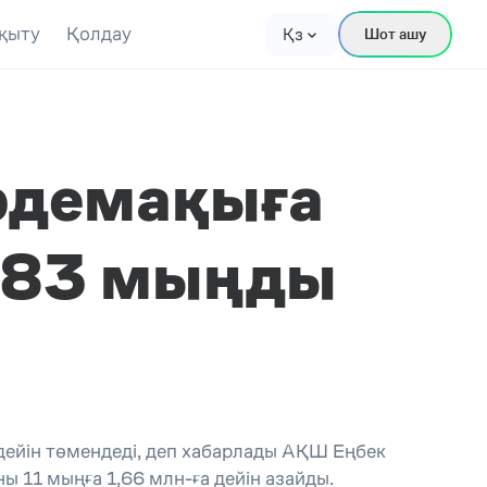
қыту
Қолдау
Қз
Шот ашу
рдемақыға
 183 мыңды
дейін төмендеді, деп хабарлады АҚШ Еңбек
ы 11 мыңға 1,66 млн-ға дейін азайды.