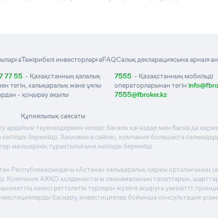
ыларға
Тәжірибелі инвесторларға
FAQ
Салық декларациясына арналған
7 77 55
- Қазақстанның қалалық
7555
- Қазақстанның мобильді
нен тегін, халықаралық және ұялы
операторларынан тегін
info@fbro
рдан - қоңырау ақылы
7555@fbroker.kz
Құпиялылық саясаты
ту әрдайым тәуекелдермен келеді: бағалы қағаздар мен басқа да қаржы
кепілдік бермейді. Заңнамаға сәйкес, компания болашақта салымдардың
стер мөлшерінің тұрақтылығына кепілдік бермейді
стан Республикасындағы «Астана» халықаралық қаржы орталығының (
теді. Компания АХҚО қолданыстағы заңнамасының талаптарын, шартта
зметтің келесі реттелетін түрлерін жүзеге асыруға уәкілетті: прин
инвестицияларды басқару, инвестициялар бойынша консультация ұсы