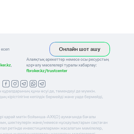
Онлайн шот ашу
 есеп
Алаяқтық әрекеттер немесе осы ресурстың
ker.kz
,
қорғалу мәселелері туралы хабарлау:
fbroker.kz/trustcenter
 құралдарының құны өсуі де, төмендеуі де мүмкін.
 кірістілігіне кепілдік бермейді және уәде бермейді,
әрі қарай мәтін бойынша-АХҚО) аумағында бағалы
рын, шектеулерін және/немесе нұсқаулықтарын сақтаған
ципал ретінде инвестициялармен жасалатын мәмілелер,
ну және инвестициялармен жасалатын мәмілелерді