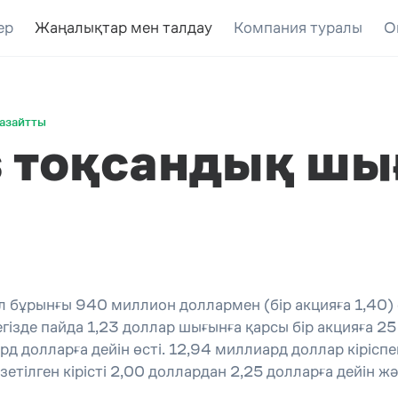
ер
Жаңалықтар мен талдау
Компания туралы
О
 азайтты
nes тоқсандық ш
 жыл бұрынғы 940 миллион доллармен (бір акцияға 1,40
ізде пайда 1,23 доллар шығынға қарсы бір акцияға 25 ц
долларға дейін өсті. 12,94 миллиард доллар кіріспен 
тілген кірісті 2,00 доллардан 2,25 долларға дейін және