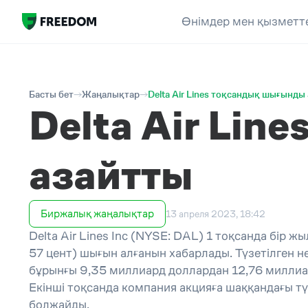
Өнімдер мен қызметт
Басты бет
Жаңалықтар
Delta Air Lines тоқсандық шығынды
Delta Air Li
азайтты
Биржалық жаңалықтар
13 апреля 2023, 18:42
Delta Air Lines Inc (NYSE: DAL) 1 тоқсанда бір
57 цент) шығын алғанын хабарлады. Түзетілген нег
бұрынғы 9,35 миллиард доллардан 12,76 миллиард 
Екінші тоқсанда компания акцияға шаққандағы түзе
болжайды.