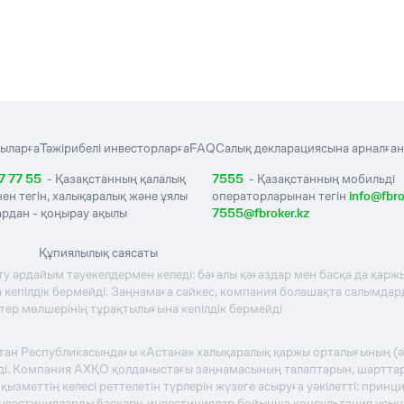
ыларға
Тәжірибелі инвесторларға
FAQ
Салық декларациясына арналған
7 77 55
- Қазақстанның қалалық
7555
- Қазақстанның мобильді
нен тегін, халықаралық және ұялы
операторларынан тегін
info@fbro
рдан - қоңырау ақылы
7555@fbroker.kz
Құпиялылық саясаты
ту әрдайым тәуекелдермен келеді: бағалы қағаздар мен басқа да қаржы
кепілдік бермейді. Заңнамаға сәйкес, компания болашақта салымдардың
стер мөлшерінің тұрақтылығына кепілдік бермейді
стан Республикасындағы «Астана» халықаралық қаржы орталығының (
теді. Компания АХҚО қолданыстағы заңнамасының талаптарын, шартта
зметтің келесі реттелетін түрлерін жүзеге асыруға уәкілетті: прин
инвестицияларды басқару, инвестициялар бойынша консультация ұсы