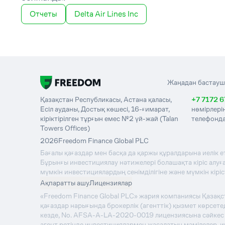
Отчеты
Delta Air Lines Inc
Жаңадан бастауш
Қазақстан Республикасы, Астана қаласы,
+7 7172 6
Есіл ауданы, Достық көшесі, 16-ғимарат,
нөмірлері
кіріктірілген тұрғын емес №2 үй-жай (Talan
телефонда
Towers Offices)
2026
Freedom Finance Global PLC
Бағалы қағаздар мен басқа да қаржы құралдарына иелік е
Бұрынғы инвестициялау нәтижелері болашақта кіріс алуға 
мүмкін инвестициялардың сенімділігіне және мүмкін кірі
Ақпаратты ашу
Лицензиялар
«Freedom Finance Global PLC» жария компаниясы Қазақ
қағаздар нарығында брокерлік (агенттік) қызмет көрсе
кезде, No. AFSA-A-LA-2020-0019 лицензиясына сәйкес қы
агент ретінде инвестициялармен жасалатын мәмілелер, 