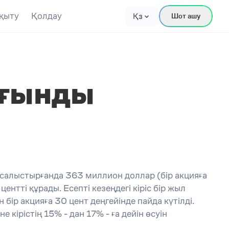
қыту
Қолдау
Қз
Шот ашу
ығынды
) салыстырғанда 363 миллион доллар (бір акцияға
ентті құрады. Есепті кезеңдегі кіріс бір жыл
бір акцияға 30 цент деңгейінде пайда күтілді.
 кірістің 15% - дан 17% - ға дейін өсуін