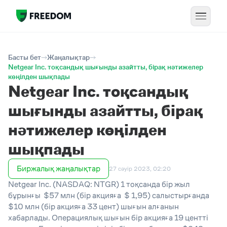
Басты бет
Жаңалықтар
Netgear Inc. тоқсандық шығынды азайтты, бірақ нәтижелер
көңілден шықпады
Netgear Inc. тоқсандық
шығынды азайтты, бірақ
нәтижелер көңілден
шықпады
Биржалық жаңалықтар
27 сәуір 2023, 02:20
Netgear Inc. (NASDAQ: NTGR) 1 тоқсанда бір жыл
бұрынғы $57 млн (бір акцияға $ 1,95) салыстырғанда
$10 млн (бір акцияға 33 цент) шығын алғанын
хабарлады. Операциялық шығын бір акцияға 19 центті