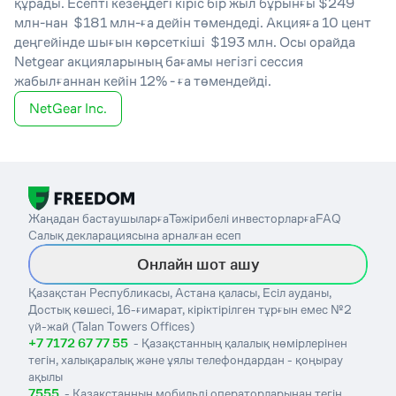
құрады. Есепті кезеңдегі кіріс бір жыл бұрынғы $249
млн-нан $181 млн-ға дейін төмендеді. Акцияға 10 цент
деңгейінде шығын көрсеткіші $193 млн. Осы орайда
Netgear акцияларының бағамы негізгі сессия
жабылғаннан кейін 12% - ға төмендейді.
NetGear Inc.
Жаңадан бастаушыларға
Тәжірибелі инвесторларға
FAQ
Салық декларациясына арналған есеп
Онлайн шот ашу
Қазақстан Республикасы, Астана қаласы, Есіл ауданы,
Достық көшесі, 16-ғимарат, кіріктірілген тұрғын емес №2
үй-жай (Talan Towers Offices)
+7 7172 67 77 55
- Қазақстанның қалалық нөмірлерінен
тегін, халықаралық және ұялы телефондардан - қоңырау
ақылы
7555
- Қазақстанның мобильді операторларынан тегін