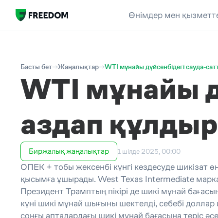
Өнімдер мен қызметт
Басты бет
Жаңалықтар
WTI мұнайы дүйсенбідегі сауда-са
WTI мұнайы д
аздап құлды
Биржалық жаңалықтар
1 шілде 2025, 00:00
ОПЕК + тобы жексенбі күнгі кездесуде шикізат өн
қысымға ұшырады. West Texas Intermediate марк
Президент Трамптың пікірі де шикі мұнай бағасы
күні шикі мұнай шығыны шектелді, себебі доллар
соңғы апталардағы шикі мұнай бағасына теріс әс