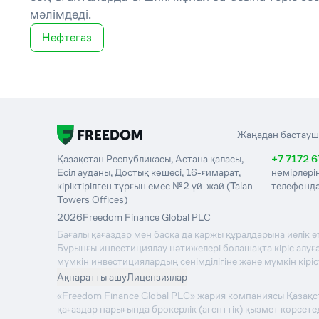
мәлімдеді.
Нефтегаз
Жаңадан бастауш
Қазақстан Республикасы, Астана қаласы,
+7 7172 6
Есіл ауданы, Достық көшесі, 16-ғимарат,
нөмірлері
кіріктірілген тұрғын емес №2 үй-жай (Talan
телефонда
Towers Offices)
2026
Freedom Finance Global PLC
Бағалы қағаздар мен басқа да қаржы құралдарына иелік е
Бұрынғы инвестициялау нәтижелері болашақта кіріс алуға 
мүмкін инвестициялардың сенімділігіне және мүмкін кірі
Ақпаратты ашу
Лицензиялар
«Freedom Finance Global PLC» жария компаниясы Қазақ
қағаздар нарығында брокерлік (агенттік) қызмет көрсе