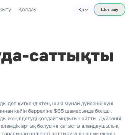
қыту
Қолдау
Қз
Шот ашу
уда-саттықты
ды деп күткендіктен, шикі мұнай дүйсенбі күні
аннан кейін барреліне $65 шамасында болды.
рды жеңілдетуді қолдайтындығын айтты. Дүйсенбі
ың әлемдік артық болуына қатысты алаңдаушылық
 тарапынан өндірісті арттыру үшін ашық екенін