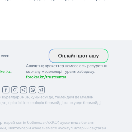
Онлайн шот ашу
 есеп
Алаяқтық әрекеттер немесе осы ресурстың
ker.kz
,
қорғалу мәселелері туралы хабарлау:
fbroker.kz/trustcenter
 құралдарының құны өсуі де, төмендеуі де мүмкін.
 кірістілігіне кепілдік бермейді және уәде бермейді,
әрі қарай мәтін бойынша-АХҚО) аумағында бағалы
рын, шектеулерін және/немесе нұсқаулықтарын сақтаған