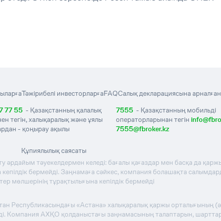
ыларға
Тәжірибелі инвесторларға
FAQ
Салық декларациясына арналған
7 77 55
- Қазақстанның қалалық
7555
- Қазақстанның мобильді
нен тегін, халықаралық және ұялы
операторларынан тегін
info@fbro
рдан - қоңырау ақылы
7555@fbroker.kz
Құпиялылық саясаты
ту әрдайым тәуекелдермен келеді: бағалы қағаздар мен басқа да қаржы
кепілдік бермейді. Заңнамаға сәйкес, компания болашақта салымдардың
стер мөлшерінің тұрақтылығына кепілдік бермейді
стан Республикасындағы «Астана» халықаралық қаржы орталығының (
теді. Компания АХҚО қолданыстағы заңнамасының талаптарын, шартта