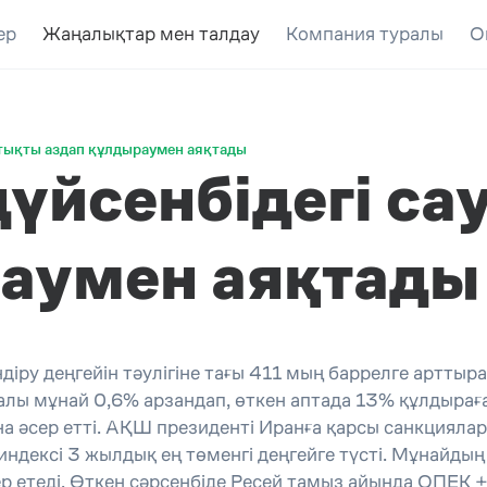
ер
Жаңалықтар мен талдау
Компания туралы
О
ттықты аздап құлдыраумен аяқтады
үйсенбідегі са
раумен аяқтады
діру деңгейін тәулігіне тағы 411 мың баррелге арттыра
алы мұнай 0,6% арзандап, өткен аптада 13% құлдырағ
на әсер етті. АҚШ президенті Иранға қарсы санкцияла
 индексі 3 жылдық ең төменгі деңгейге түсті. Мұнайд
ер етеді. Өткен сәрсенбіде Ресей тамыз айында ОПЕК +