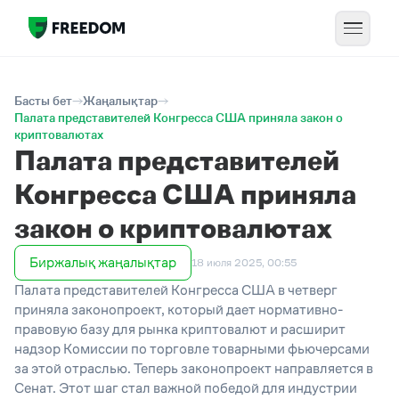
Басты бет
Жаңалықтар
Палата представителей Конгресса США приняла закон о
криптовалютах
Палата представителей
Конгресса США приняла
закон о криптовалютах
Биржалық жаңалықтар
18 июля 2025, 00:55
Палата представителей
Конгресса
США в четверг
приняла законопроект, который
дает
нормативно-
правовую базу для
рынка
криптовалют и расширит
надзор Комиссии по торговле товарными фьючерсами
за этой отраслью.
Теперь законопроект направляется в
Сенат.
Этот шаг стал важной победой для индустрии