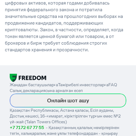
цифровых активов, которая годами добивалась
принятия федерального закон
а
и потратила
значительные средства на прошлогодних выборах на
продвижение кандидатов, поддерживающих
криптовалюты. Закон,
в частности,
определяет, когда
токен
является ценной бумагой или товаром,
а
от
брокер
ов и бирж
требует соблюдения с
троги
х
стандарт
ов
хранения и прозрачности.
Жаңадан бастаушыларға
Тәжірибелі инвесторларға
FAQ
Салық декларациясына арналған есеп
Онлайн шот ашу
Қазақстан Республикасы, Астана қаласы, Есіл ауданы,
Достық көшесі, 16-ғимарат, кіріктірілген тұрғын емес №2
үй-жай (Talan Towers Offices)
+7 7172 67 77 55
- Қазақстанның қалалық нөмірлерінен
тегін, халықаралық және ұялы телефондардан - қоңырау