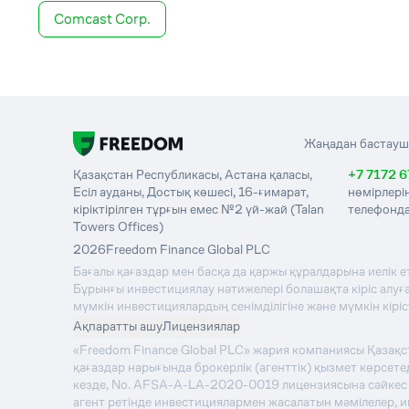
Comcast Corp.
Жаңадан бастауш
Қазақстан Республикасы, Астана қаласы,
+7 7172 6
Есіл ауданы, Достық көшесі, 16-ғимарат,
нөмірлері
кіріктірілген тұрғын емес №2 үй-жай (Talan
телефонда
Towers Offices)
2026
Freedom Finance Global PLC
Бағалы қағаздар мен басқа да қаржы құралдарына иелік е
Бұрынғы инвестициялау нәтижелері болашақта кіріс алуға 
мүмкін инвестициялардың сенімділігіне және мүмкін кірі
Ақпаратты ашу
Лицензиялар
«Freedom Finance Global PLC» жария компаниясы Қазақ
қағаздар нарығында брокерлік (агенттік) қызмет көрсе
кезде, No. AFSA-A-LA-2020-0019 лицензиясына сәйкес қы
агент ретінде инвестициялармен жасалатын мәмілелер, 