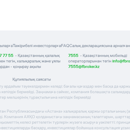
ыларға
Тәжірибелі инвесторларға
FAQ
Салық декларациясына арналған
7 77 55
- Қазақстанның қалалық
7555
- Қазақстанның мобильді
нен тегін, халықаралық және ұялы
операторларынан тегін
info@fbro
рдан - қоңырау ақылы
7555@fbroker.kz
Құпиялылық саясаты
ту әрдайым тәуекелдермен келеді: бағалы қағаздар мен басқа да қаржы
кепілдік бермейді. Заңнамаға сәйкес, компания болашақта салымдардың
стер мөлшерінің тұрақтылығына кепілдік бермейді
стан Республикасындағы «Астана» халықаралық қаржы орталығының (
теді. Компания АХҚО қолданыстағы заңнамасының талаптарын, шартта
зметтің келесі реттелетін түрлерін жүзеге асыруға уәкілетті: прин
инвестицияларды басқару, инвестициялар бойынша консультация ұсы