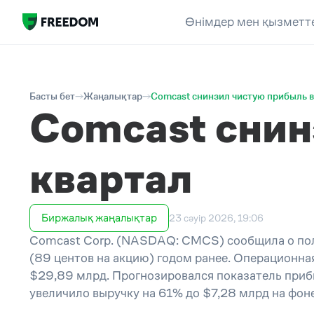
Өнімдер мен қызметт
Басты бет
Жаңалықтар
Comcast снинзил чистую прибыль в
Comcast снин
квартал
Биржалық жаңалықтар
23 сәуір 2026, 19:06
Comcast Corp. (NASDAQ: CMCS) сообщила о полу
(89 центов на акцию) годом ранее. Операционна
$29,89 млрд. Прогнозировался показатель прибы
увеличило выручку на 61% до $7,28 млрд на фон