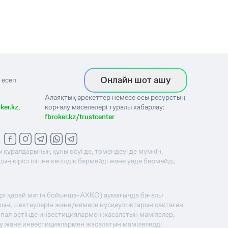
Онлайн шот ашу
 есеп
Алаяқтық әрекеттер немесе осы ресурстың
ker.kz
,
қорғалу мәселелері туралы хабарлау:
fbroker.kz/trustcenter
 құралдарының құны өсуі де, төмендеуі де мүмкін.
 кірістілігіне кепілдік бермейді және уәде бермейді,
әрі қарай мәтін бойынша-АХҚО) аумағында бағалы
рын, шектеулерін және/немесе нұсқаулықтарын сақтаған
ципал ретінде инвестициялармен жасалатын мәмілелер,
ну және инвестициялармен жасалатын мәмілелерді