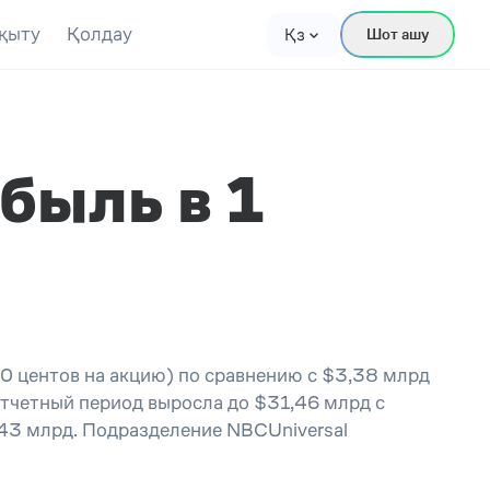
қыту
Қолдау
Қз
Шот ашу
быль в 1
0 центов на акцию) по сравнению с $3,38 млрд
отчетный период выросла до $31,46 млрд с
,43 млрд. Подразделение NBCUniversal