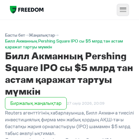
Басты бет
Жаңалықтар
Билл Акманның Pershing Square IPO сы $5 млрд тан астам
қаражат тартуы мүмкін
Билл Акманның Pershing
Square IPO сы $5 млрд тан
астам қаражат тартуы
мүмкін
Биржалық жаңалықтар
27 сәуір 2026, 20:09
Reuters агенттігінің хабарлауынша, Билл Акманға тиесілі
инвестициялық фирма мен жабық қордың АҚШ‑тағы
бастапқы жария орналастыруы (IPO) шамамен $5 млрд
табыс әкелуі ықтимал.