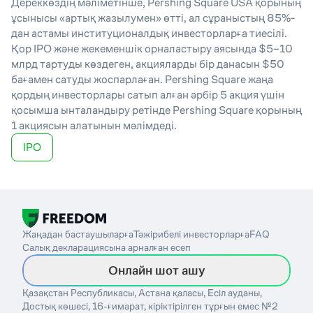
Дереккөздің мәліметінше, Pershing Square USA қорының
ұсынысы «артық жазылумен» өтті, ал сұраныстың 85%-
дан астамы институционалдық инвесторларға тиесілі.
Қор IPO және жекеменшік орналастыру аясында $5–10
млрд тартуды көздеген, акцияларды бір данасын $50
бағамен сатуды жоспарлаған. Pershing Square жаңа
қордың инвесторлары сатып алған әрбір 5 акция үшін
қосымша ынталандыру ретінде Pershing Square қорының
1 акциясын алатынын мәлімдеді.
IPO
Жаңадан бастаушыларға
Тәжірибелі инвесторларға
FAQ
Салық декларациясына арналған есеп
Онлайн шот ашу
Қазақстан Республикасы, Астана қаласы, Есіл ауданы,
Достық көшесі, 16-ғимарат, кіріктірілген тұрғын емес №2