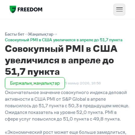
Басты бет
Жаңалықтар
Совокупный PMI в США увеличился в апреле до 51,7 пункта
Совокупный PMI в США
увеличился в апреле до
51,7 пункта
Биржалық жаңалықтар
5 мамыр 2026, 18:56
Окончательное
значение совокупного индекса деловой
активности в США PMI от S&P Global в апреле
повысилось до 5
1,7
пункта с 50,3 в предыдущем месяце.
Ожидался показатель на уровне 5
2,0
пункта. PMI в
сфере услуг повысился до 5
1,0
пункта с 49,8 пункта.
«
Экономический р
ост может еще больше замедлиться,