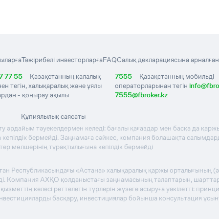
ыларға
Тәжірибелі инвесторларға
FAQ
Салық декларациясына арналған
7 77 55
- Қазақстанның қалалық
7555
- Қазақстанның мобильді
нен тегін, халықаралық және ұялы
операторларынан тегін
info@fbro
рдан - қоңырау ақылы
7555@fbroker.kz
Құпиялылық саясаты
ту әрдайым тәуекелдермен келеді: бағалы қағаздар мен басқа да қаржы
кепілдік бермейді. Заңнамаға сәйкес, компания болашақта салымдардың
стер мөлшерінің тұрақтылығына кепілдік бермейді
стан Республикасындағы «Астана» халықаралық қаржы орталығының (
теді. Компания АХҚО қолданыстағы заңнамасының талаптарын, шартта
зметтің келесі реттелетін түрлерін жүзеге асыруға уәкілетті: прин
инвестицияларды басқару, инвестициялар бойынша консультация ұсы