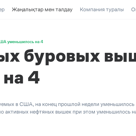
ер
Жаңалықтар мен талдау
Компания туралы
О
США уменьшилось на 4
ных буровых вы
на 4
уемых в США, на конец прошлой недели уменьшилось 
ло активных нефтяных вышек при этом уменьшилось на