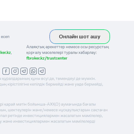
Онлайн шот ашу
 есеп
Алаяқтық әрекеттер немесе осы ресурстың
ker.kz
,
қорғалу мәселелері туралы хабарлау:
fbroker.kz/trustcenter
 құралдарының құны өсуі де, төмендеуі де мүмкін.
 кірістілігіне кепілдік бермейді және уәде бермейді,
әрі қарай мәтін бойынша-АХҚО) аумағында бағалы
рын, шектеулерін және/немесе нұсқаулықтарын сақтаған
ципал ретінде инвестициялармен жасалатын мәмілелер,
ну және инвестициялармен жасалатын мәмілелерді