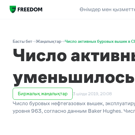
Өнімдер мен қызметт
Басты бет
Жаңалықтар
Число активных буровых вышек в 
Число актив
уменьшилось 
Биржалық жаңалықтар
3 шілде 2019, 20:08
Число буровых нефтегазовых вышек, эксплуатир
уровня 963, согласно данным Baker Hughes. Чис