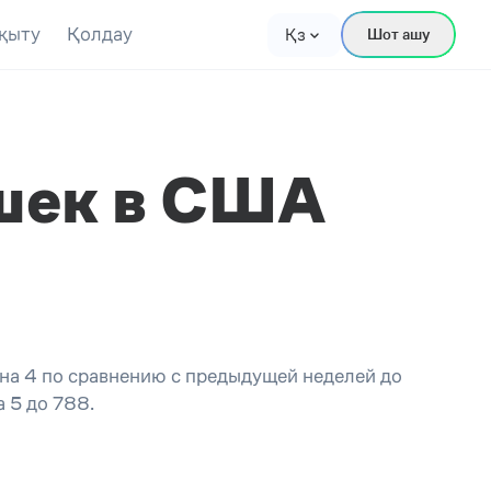
қыту
Қолдау
Қз
Шот ашу
шек в США
на 4 по сравнению с предыдущей неделей до
 5 до 788.