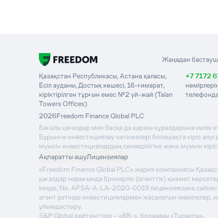
Жаңадан бастауш
Қазақстан Республикасы, Астана қаласы,
+7 7172 6
Есіл ауданы, Достық көшесі, 16-ғимарат,
нөмірлері
кіріктірілген тұрғын емес №2 үй-жай (Talan
телефонда
Towers Offices)
2026
Freedom Finance Global PLC
Бағалы қағаздар мен басқа да қаржы құралдарына иелік е
Бұрынғы инвестициялау нәтижелері болашақта кіріс алуға 
мүмкін инвестициялардың сенімділігіне және мүмкін кірі
Ақпаратты ашу
Лицензиялар
«Freedom Finance Global PLC» жария компаниясы Қазақ
қағаздар нарығында брокерлік (агенттік) қызмет көрсе
кезде, No. AFSA-A-LA-2020-0019 лицензиясына сәйкес қы
агент ретінде инвестициялармен жасалатын мәмілелер, 
ұйымдастыру.
S&P Global рейтингтері – «BB-», болжамы «Тұрақты».