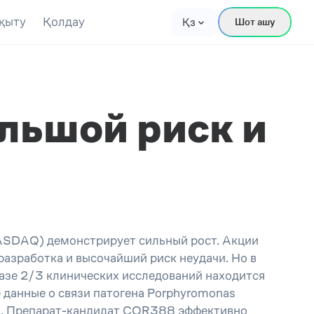
қыту
Қолдау
Қз
Шот ашу
ольшой риск и
NASDAQ) демонстрирует сильный рост. Акции
разработка и высочайший риск неудачи. Но в
азе 2/3 клинических исследований находится
данные о связи патогена Porphyromonas
ра. Препарат-кандидат COR388 эффективно