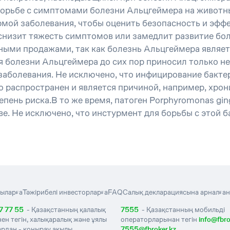
 борьбе с симптомами болезни Альцгеймера на животн
мой заболевания, чтобы оценить безопасность и эффе
снизит тяжесть симптомов или замедлит развитие бо
ыми продажами, так как болезнь Альцгеймера являе
 болезни Альцгеймера до сих пор приносил только не
заболевания. Не исключено, что инфицирование бакте
о распространен и является причиной, например, хро
ень риска.В то же время, патоген Porphyromonas ging
. Не исключено, что инстурмент для борьбы с этой б
ыларға
Тәжірибелі инвесторларға
FAQ
Салық декларациясына арналған
7 77 55
- Қазақстанның қалалық
7555
- Қазақстанның мобильді
нен тегін, халықаралық және ұялы
операторларынан тегін
info@fbro
рдан - қоңырау ақылы
7555@fbroker.kz