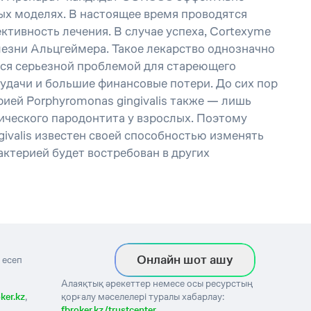
ых моделях. В настоящее время проводятся
ктивность лечения. В случае успеха, Cortexyme
лезни Альцгеймера. Такое лекарство однозначно
тся серьезной проблемой для стареющего
удачи и большие финансовые потери. До сих пор
рией Porphyromonas gingivalis также — лишь
нического пародонтита у взрослых. Поэтому
ivalis известен своей способностью изменять
актерией будет востребован в других
Онлайн шот ашу
 есеп
Алаяқтық әрекеттер немесе осы ресурстың
ker.kz
,
қорғалу мәселелері туралы хабарлау:
fbroker.kz/trustcenter