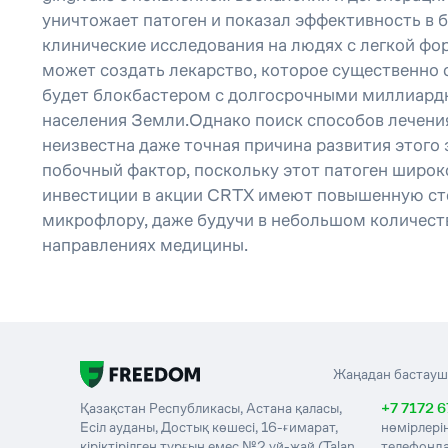
уничтожает патоген и показал эффективность в
клинические исследования на людях с легкой фор
может создать лекарство, которое существенно 
будет блокбастером с долгосрочными миллиардн
населения Земли.Однако поиск способов лечения
неизвестна даже точная причина развития этого 
побочный фактор, поскольку этот патоген широк
инвестиции в акции CRTX имеют повышенную степ
микрофлору, даже будучи в небольшом количестве
направлениях медицины.
Жаңадан бастауш
Қазақстан Республикасы, Астана қаласы,
+7 7172 6
Есіл ауданы, Достық көшесі, 16-ғимарат,
нөмірлері
кіріктірілген тұрғын емес №2 үй-жай (Talan
телефонда