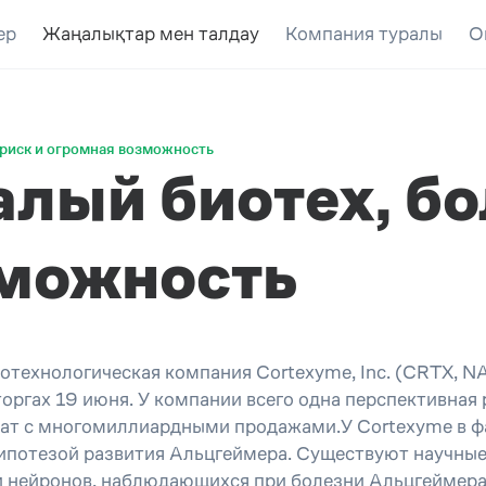
ер
Жаңалықтар мен талдау
Компания туралы
О
 риск и огромная возможность
алый биотех, б
зможность
иотехнологическая компания Cortexyme, Inc. (CRTX, 
оргах 19 июня. У компании всего одна перспективная 
рат с многомиллиардными продажами.У Cortexyme в ф
ипотезой развития Альцгеймера. Существуют научные 
ации нейронов, наблюдающихся при болезни Альцгейме