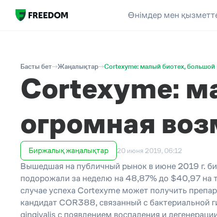
Өнімдер мен қызметт
Басты бет
Жаңалықтар
Cortexyme: малый биотех, большой
Cortexyme: м
огромная во
Биржалық жаңалықтар
20 июня 2019, 06:12
Вышедшая на публичный рынок в июне 2019 г. б
подорожали за неделю на 48,87% до $40,97 на т
случае успеха Cortexyme может получить препа
кандидат COR388, связанный с бактериальной г
gingivalis с появлением воспаления и дегенер