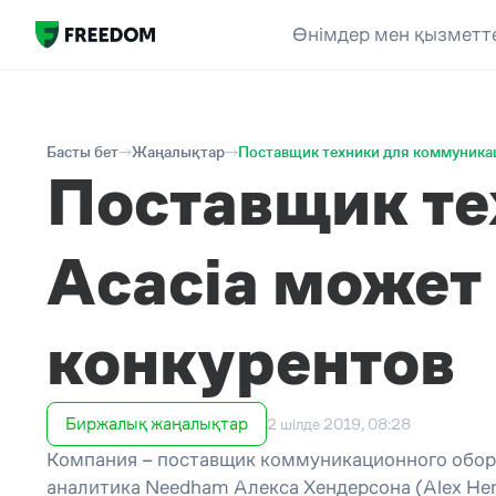
Өнімдер мен қызметт
Басты бет
Жаңалықтар
Поставщик техники для коммуникац
Поставщик те
Acacia может
конкурентов
Биржалық жаңалықтар
2 шілде 2019, 08:28
Компания – поставщик коммуникационного обору
аналитика Needham Алекса Хендерсона (Alex Hen