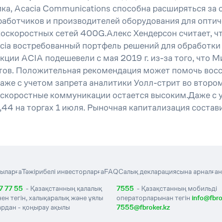
а, Acacia Communications способна расширяться за с
работчиков и производителей оборудования для оптич
скоростных сетей 400G.Алекс Хендерсон считает, чт
acia востребованный портфель решений для обработки
акции ACIA подешевели с мая 2019 г. из-за того, что
тов. Положительная рекомендация может помочь восст
аже с учетом запрета аналитики Уолл-стрит во втором
коскоростные коммуникации остается высоким.Даже с 
,44 на торгах 1 июля. Рыночная капитализация состав
ыларға
Тәжірибелі инвесторларға
FAQ
Салық декларациясына арналған
7 77 55
- Қазақстанның қалалық
7555
- Қазақстанның мобильді
нен тегін, халықаралық және ұялы
операторларынан тегін
info@fbro
рдан - қоңырау ақылы
7555@fbroker.kz