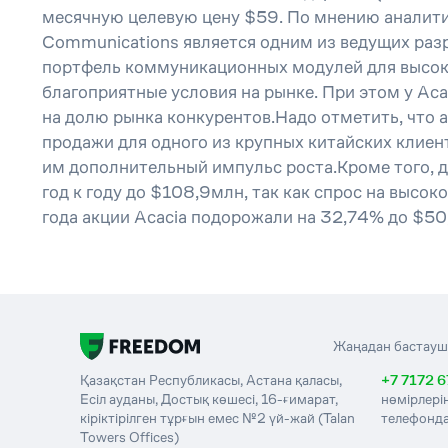
месячную целевую цену $59. По мнению аналитик
Communications является одним из ведущих раз
портфель коммуникационных модулей для высоко
благоприятные условия на рынке. При этом у Ac
на долю рынка конкурентов.Надо отметить, что 
продажи для одного из крупных китайских клиен
им дополнительный импульс роста.Кроме того, д
год к году до $108,9млн, так как спрос на высо
года акции Acacia подорожали на 32,74% до $50
Жаңадан бастауш
Қазақстан Республикасы, Астана қаласы,
+7 7172 6
Есіл ауданы, Достық көшесі, 16-ғимарат,
нөмірлері
кіріктірілген тұрғын емес №2 үй-жай (Talan
телефонда
Towers Offices)