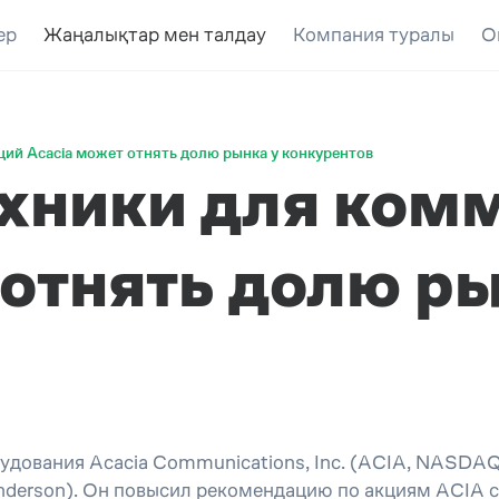
ер
Жаңалықтар мен талдау
Компания туралы
О
ий Acacia может отнять долю рынка у конкурентов
хники для ком
 отнять долю ры
дования Acacia Communications, Inc. (ACIA, NASDA
derson). Он повысил рекомендацию по акциям ACIA с 