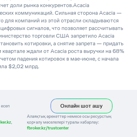
чет доли рынка конкурентов.Acacia
еских коммуникаций. Сильная сторона Acacia —
о для компаний из этой отрасли складываются
 цифровых сигналов, что позволяет рассчитывать
 Министерство торговли США запретило Acacia
ановить котировки, а снятие запрета — придать
 квартале ждали от Acacia роста выручки на 68%
учетом падения котировок в мае-июне, с начала
ила $2,02 млрд.
Онлайн шот ашу
 есеп
Алаяқтық әрекеттер немесе осы ресурстың
ker.kz
,
қорғалу мәселелері туралы хабарлау:
fbroker.kz/trustcenter