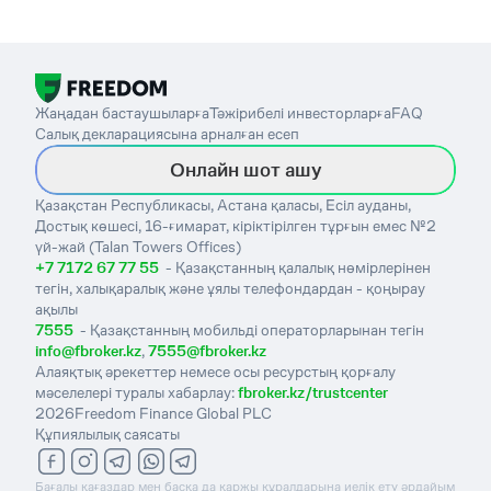
Жаңадан бастаушыларға
Тәжірибелі инвесторларға
FAQ
Салық декларациясына арналған есеп
Онлайн шот ашу
Қазақстан Республикасы, Астана қаласы, Есіл ауданы,
Достық көшесі, 16-ғимарат, кіріктірілген тұрғын емес №2
үй-жай (Talan Towers Offices)
+7 7172 67 77 55
- Қазақстанның қалалық нөмірлерінен
тегін, халықаралық және ұялы телефондардан - қоңырау
ақылы
7555
- Қазақстанның мобильді операторларынан тегін
info@fbroker.kz
,
7555@fbroker.kz
Алаяқтық әрекеттер немесе осы ресурстың қорғалу
мәселелері туралы хабарлау:
fbroker.kz/trustcenter
2026
Freedom Finance Global PLC
Құпиялылық саясаты
Бағалы қағаздар мен басқа да қаржы құралдарына иелік ету әрдайым