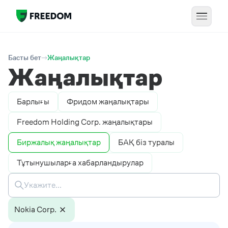
Басты бет
Жаңалықтар
Жаңалықтар
Барлығы
Фридом жаңалықтары
Freedom Holding Corp. жаңалықтары
Биржалық жаңалықтар
БАҚ біз туралы
Тұтынушыларға хабарландырулар
Nokia Corp.