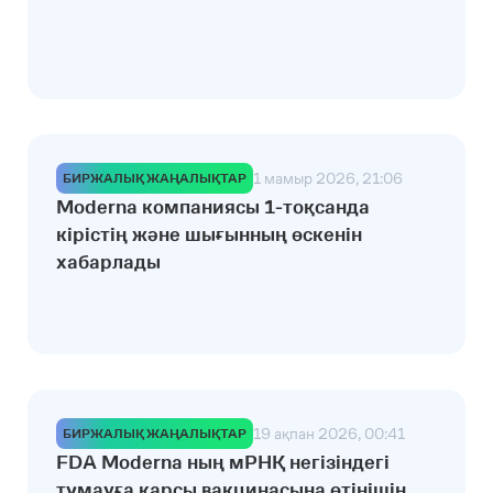
1 мамыр 2026, 21:06
БИРЖАЛЫҚ ЖАҢАЛЫҚТАР
Moderna компаниясы 1-тоқсанда
кірістің және шығынның өскенін
хабарлады
19 ақпан 2026, 00:41
БИРЖАЛЫҚ ЖАҢАЛЫҚТАР
FDA Moderna ның мРНҚ негізіндегі
тұмауға қарсы вакцинасына өтінішін