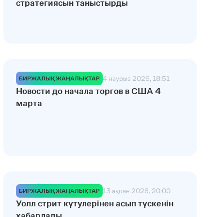
стратегиясын таныстырды
4 наурыз 2026, 18:51
БИРЖАЛЫҚ ЖАҢАЛЫҚТАР
Новости до начала торгов в США 4
марта
13 ақпан 2026, 20:00
БИРЖАЛЫҚ ЖАҢАЛЫҚТАР
Уолл стрит күтулерінен асып түскенін
хабарлады