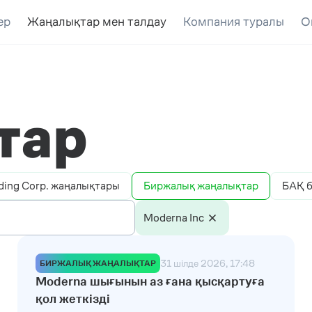
ер
Жаңалықтар мен талдау
Компания туралы
О
тар
ding Corp. жаңалықтары
Биржалық жаңалықтар
БАҚ б
Moderna Inc
31 шілде 2026, 17:48
БИРЖАЛЫҚ ЖАҢАЛЫҚТАР
Moderna шығынын аз ғана қысқартуға
қол жеткізді