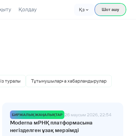
қыту
Қолдау
Қз
Шот ашу
із туралы
Тұтынушыларға хабарландырулар
26 маусым 2026, 22:54
БИРЖАЛЫҚ ЖАҢАЛЫҚТАР
Moderna мРНҚ платформасына
негізделген ұзақ мерзімді