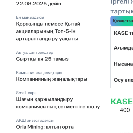
Іргелі
22.08.2025 дейін
тарты
Ең маңыздысы
Қазақстан
Қоржынды немесе Қытай
акцияларының Топ-5-ін
KASE т
әртараптандыру уақыты
Ағымда
Актуалды трендтер
Сыртқы ая 25 тамыз
Нысана
Компания жаңалықтары
Компанияның жаңалықтары
Өсу әле
Small-caps
Шағын қаржыландыру
KASE
компаниясының сегментіне шолу
АҚШ инвестидеясы
Orla Mining: алтын орта