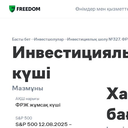
Өнімдер мен қызметт
Басты бет
Инвестшолулар
Инвестициялық шолу №327. ФР
Инвестициял
күші
Ха
Мазмұны
АҚШ нарығы
ФРЖ жұмсақ күші
ба
S&P 500
S&P 500 12.08.2025 –