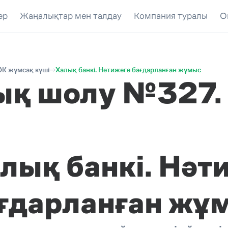
ер
Жаңалықтар мен талдау
Компания туралы
О
Ж жұмсақ күші
Халық банкі. Нәтижеге бағдарланған жұмыс
ық шолу №327
лық банкі. Нәт
ғдарланған жұ