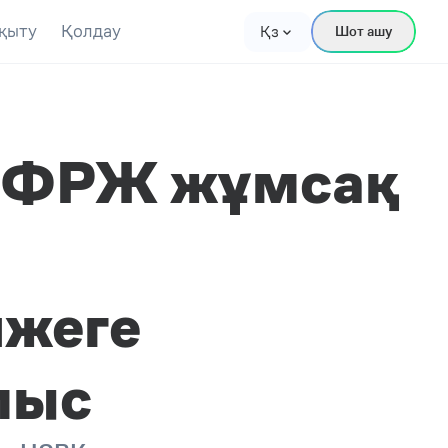
қыту
Қолдау
Қз
Шот ашу
. ФРЖ жұмсақ
ижеге
мыс