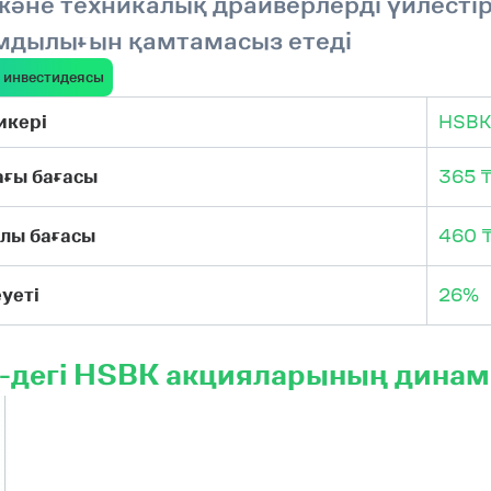
 және техникалық драйверлерді үйлест
мдылығын қамтамасыз етеді
 инвестидеясы
икері
HSBK
ғы бағасы
365 
лы бағасы
460 
уеті
26%
-дегі HSBK акцияларының дина