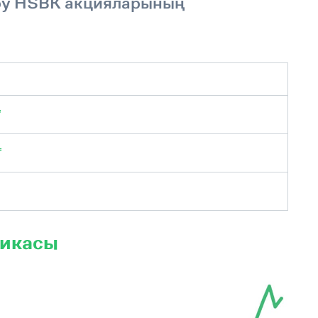
іру HSBK акцияларының
₸
₸
микасы