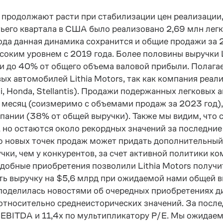
продолжают расти при стабилизации цен реализации, 
етьего квартала в США было реализовано 2,69 млн легк
года данная динамика сохранится и общие продажи за 
ысоким уровнем с 2019 года. Более половины выручки 
и до 40% от общего объема валовой прибыли. Полаг
ых автомобилей Lithia Motors, так как компания реал
i, Honda, Stellantis). Продажи подержанных легковых
 месяц (соизмеримо с объемами продаж за 2023 год),
ании (38% от общей выручки). Также мы видим, что
 но остаются около рекордных значений за последние 
 новых точек продаж может придать дополнительный 
чки, чем у конкурентов, за счет активной политики к
одобные приобретения позволили Lithia Motors получи
ь выручку на $5,6 млрд при ожидаемой нами общей в
а поделилась новостями об очередных приобретениях 
относительно среднеисторических значений. За после
/EBITDA и 11,4х по мультипликатору P/E. Мы ожидаем