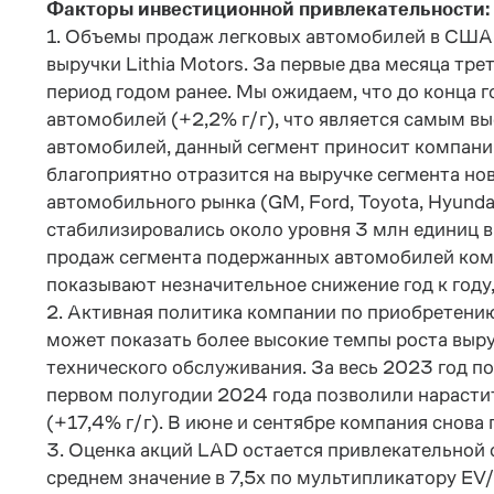
Факторы инвестиционной привлекательности:
1. Объемы продаж легковых автомобилей в США 
выручки Lithia Motors. За первые два месяца тр
период годом ранее. Мы ожидаем, что до конца 
автомобилей (+2,2% г/г), что является самым в
автомобилей, данный сегмент приносит компани
благоприятно отразится на выручке сегмента нов
автомобильного рынка (GM, Ford, Toyota, Hyunda
стабилизировались около уровня 3 млн единиц в
продаж сегмента подержанных автомобилей комп
показывают незначительное снижение год к году,
2. Активная политика компании по приобретению
может показать более высокие темпы роста выру
технического обслуживания. За весь 2023 год п
первом полугодии 2024 года позволили нарастит
(+17,4% г/г). В июне и сентябре компания снов
3. Оценка акций LAD остается привлекательной 
среднем значение в 7,5х по мультипликатору EV