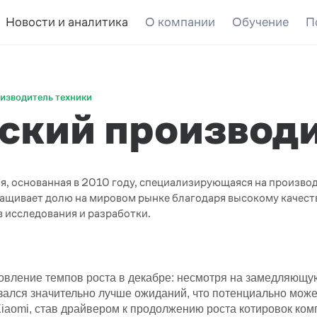
Новости и аналитика
О компании
Обучение
П
оизводитель техники
йский производ
я, основанная в 2010 году, специализирующаяся на произво
ращивает долю на мировом рынке благодаря высокому качест
 исследования и разработки.
новление темпов роста в декабре: несмотря на замедляющ
зался значительно лучше ожиданий, что потенциально може
iaomi, став драйвером к продолжению роста котировок ком