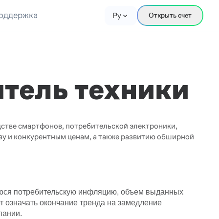
оддержка
Ру
Открыть счет
итель техники
дстве смартфонов, потребительской электроники,
ву и конкурентным ценам, а также развитию обширной
уюся потребительскую инфляцию, объем выданных
т означать окончание тренда на замедление
пании.