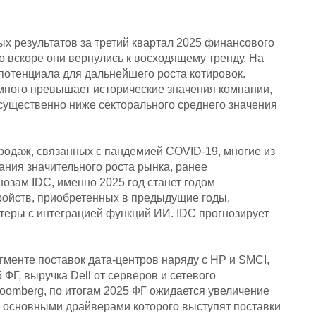
х результатов за третий квартал 2025 финансового
о вскоре они вернулись к восходящему тренду. На
 потенциала для дальнейшего роста котировок.
много превышает исторические значения компании,
о существенно ниже секторального среднего значения
родаж, связанных с пандемией COVID-19, многие из
дания значительного роста рынка, ранее
нозам IDC, именно 2025 год станет годом
ройств, приобретенных в предыдущие годы,
теры с интеграцией функций ИИ. IDC прогнозирует
егменте поставок дата-центров наряду с HP и SMCI,
ФГ, выручка Dell от серверов и сетевого
loomberg, по итогам 2025 ФГ ожидается увеличение
, основными драйверами которого выступят поставки