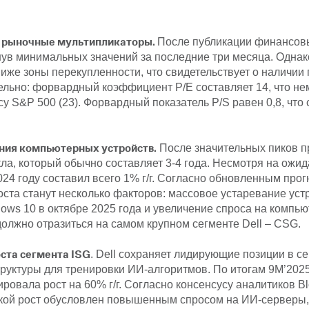
е рыночные мультипликаторы.
После публикации финансовы
гнув минимальных значений за последние три месяца. Однак
иже зоны перекупленности, что свидетельствует о наличии
льно: форвардный коэффициент P/E составляет 14, что не
ксу S&P 500 (23). Форвардный показатель P/S равен 0,8, чт
ения компьютерных устройств.
После значительных пиков п
кла, который обычно составляет 3-4 года. Несмотря на ожи
24 году составил всего 1% г/г. Согласно обновленным прог
та станут несколько факторов: массовое устаревание уст
s 10 в октябре 2025 года и увеличение спроса на компью
 должно отразиться на самом крупном сегменте Dell – CSG.
ста сегмента ISG
. Dell сохраняет лидирующие позиции в с
руктуры для тренировки ИИ-алгоритмов. По итогам 9М’2025 
ровала рост на 60% г/г. Согласно консенсусу аналитиков B
 Такой рост обусловлен повышенным спросом на ИИ-серверы