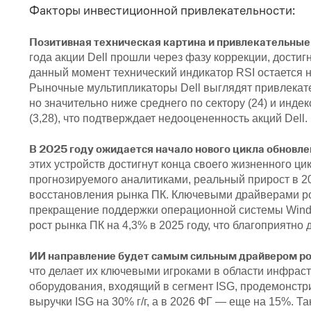
Факторы инвестиционной привлекательности:
Позитивная техническая картина и привлекательны
года акции Dell прошли через фазу коррекции, дости
данный момент технический индикатор RSI остается н
Рыночные мультипликаторы Dell выглядят привлекате
но значительно ниже среднего по сектору (24) и инде
(3,28), что подтверждает недооцененность акций Dell.
В 2025 году ожидается начало нового цикла обновл
этих устройств достигнут конца своего жизненного ци
прогнозируемого аналитиками, реальный прирост в 20
восстановления рынка ПК. Ключевыми драйверами рос
прекращение поддержки операционной системы Window
рост рынка ПК на 4,3% в 2025 году, что благоприятно
ИИ направление будет самым сильным драйвером ро
что делает их ключевыми игроками в области инфраст
оборудования, входящий в сегмент ISG, продемонстри
выручки ISG на 30% г/г, а в 2026 ФГ — еще на 15%.