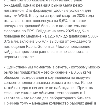
•
Отчет GeneDx оказался значительно лучше
ожиданий, однако реакция рынка была резко
негативной. Это формирует удобные условия для
покупки WGS. Выручка за третий квартал 2025 года
оказалась выше консенсуса на 9,6%, что также
послужило причиной большого положительного
сюрприза по EPS. Гайденс на весь 2025 год был
повышен по медиане на 12,5 млн до диапазона $360-
375 млн, включив 3-5 млн выручки от ожидаемого
поглощения Fabric Genomics. Чистое повышение
гайденса примерно равно величине сюрприза в
первом квартале.
•
Единственным моментом в отчете, к которому можно
было бы придраться – это снижение на 0,5% кв/кв
объемов тестирования в крупнейшем по выручке
сегменте полного анализа экзома и генома. Ранее
такой паттерн в сегменте не наблюдался. При этом
сезонное снижение объемов тестирования в 1
квартале – это норма для лабораторного бизнеса.
Причина тому – меньшее количество рабочих дней в