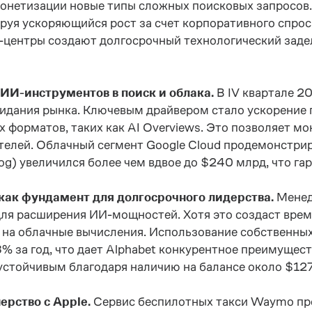
монетизации новые типы сложных поисковых запросов.
ируя ускоряющийся рост за счет корпоративного спро
-центры создают долгосрочный технологический задел
 ИИ-инструментов в поиск и облака.
В IV квартале 2
жидания рынка. Ключевым драйвером стало ускорение 
х форматов, таких как AI Overviews. Это позволяет м
елей. Облачный сегмент Google Cloud продемонстриро
log) увеличился более чем вдвое до $240 млрд, что г
ак фундамент для долгосрочного лидерства.
Менед
для расширения ИИ-мощностей. Хотя это создаст вре
 на облачные вычисления. Использование собственны
 за год, что дает Alphabet конкурентное преимущест
устойчивым благодаря наличию на балансе около $12
ерство с Apple.
Сервис беспилотных такси Waymo пре