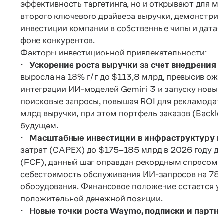
эффективность таргетинга, но и открывают для 
второго ключевого драйвера выручки, демонстр
инвестиции компании в собственные чипы и дата
фоне конкурентов.
Факторы инвестиционной привлекательности:
· Ускорение роста выручки за счет внедрения
выросла на 18% г/г до $113,8 млрд, превысив о
интеграции ИИ-моделей Gemini 3 и запуску новы
поисковые запросы, повышая ROI для рекламодат
млрд выручки, при этом портфель заказов (Back
будущем.
· Масштабные инвестиции в инфраструктуру к
затрат (CAPEX) до $175–185 млрд в 2026 году 
(FCF), данный шаг оправдан рекордным спросом
себестоимость обслуживания ИИ-запросов на 78%
оборудования. Финансовое положение остается 
положительной денежной позиции.
· Новые точки роста Waymo, подписки и партн