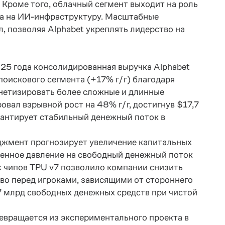
 Кроме того, облачный сегмент выходит на роль
са на ИИ-инфраструктуру. Масштабные
, позволяя Alphabet укреплять лидерство на
025 года консолидированная выручка Alphabet
поискового сегмента (+17% г/г) благодаря
онетизировать более сложные и длинные
вал взрывной рост на 48% г/г, достигнув $17,7
арантирует стабильный денежный поток в
жмент прогнозирует увеличение капитальных
менное давление на свободный денежный поток
х чипов TPU v7 позволило компании снизить
во перед игроками, зависящими от стороннего
7 млрд свободных денежных средств при чистой
вращается из экспериментального проекта в