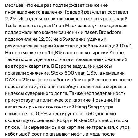
месяцев, что еще раз подтверждает снижение
инфляционного давления. Годовой результат составил
2,2%. Из отдельных акций можно отметить рост акций
Tesla после того, как Илон Маск заявил, что акционеры
поддержали его компенсационный пакет. Broadcom
подскочила на 12,3% на объявлении удачных
результатов за первый квартал и дроблении акций 10 к 1.
На постмаркете на 14,8% взлетели котировки Adobe,
также после удачного отчета и повышенных ожиданий
во втором квартале. В Европе ведущие индексы
показали снижение. Stoxx 600 упал 1,3%, а немецкий
DAX на 2% на фоне слабости облигаций еврозоны после
новости о том, что они не войдут в ключевые мировые
индексы суверенного долга. Также неопределенность
присутствует в политической картине Франции. На
азиатских рынках гонконгский Hang Seng с утра
снижается на 0,5% и тестирует свою 50-дневную
скользящую среднюю. Kospi и Nikkei 225 в небольшом
плюсе. На сырьевом рынке картине нейтральная, с утра
небольшой рост показывают нефть и медь после