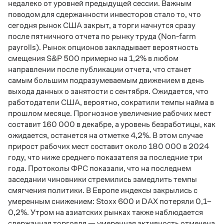
недалеко от уровней предыдущей сессии. Важным
поводом для сдержанности инвесторов стало то, что
сегодня рынок США закрыт, а торги начнутся сразу
после пятничного отчета по рынку труда (Non-farm
payrolls). Рынок опционов закладывает вероятность
смещения S&P 500 примерно на 1,2% в любом
направлении после публикации отчета, что станет
самым большим подразумеваемым движением в день
выхода данных о занятости с сентября. Ожидается, что
работодатели США, вероятно, сократили темпы найма в
прошлом месяце. Прогнозное увеличение рабочих мест
составит 160 000 в декабре, а уровень безработицы, как
ожидается, останется на отметке 4,2%. В этом случае
прирост рабочих мест составит около 180 000 в 2024
году, что ниже среднего показателя за последние три
года. Протоколы ФРС показали, что на последнем
заседании чиновники стремились замедлить темпы
смягчения политики. В Европе индексы закрылись с
умеренным снижением: Stoxx 600 и DAX потеряли 0,1–
0,2%. Утром на азиатских рынках также наблюдается
сдержанная торговля — умеренная активность отмечена