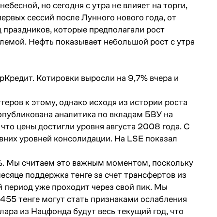
бесной, но сегодня с утра не влияет на торги,
ервых сессий после Лунного нового года, от
д праздников, которые предполагали рост
блемой. Нефть показывает небольшой рост с утра
Кредит. Котировки выросли на 9,7% вчера и
еров к этому, однако исходя из истории роста
 опубликована аналитика по вкладам БВУ на
 что цены достигли уровня августа 2008 года. С
авних уровней консолидации. На LSE показал
1%. Мы считаем это важным моментом, поскольку
месяце поддержка тенге за счет трансфертов из
 период уже проходит через свой пик. Мы
455 тенге могут стать признаками ослабления
лара из Нацфонда будут весь текущий год, что