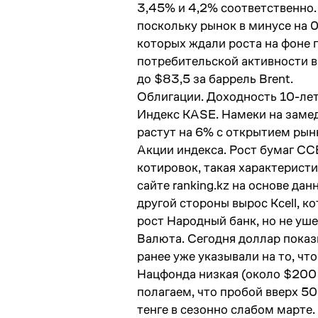
3,45% и 4,2% соответственно. 
поскольку рынок в минусе на 0
которых ждали роста на фоне 
потребительской активности в
до $83,5 за баррель Brent.​
Облигации. Доходность 10-лет
Индекс KASE. Намеки на замед
растут на 6% с открытием рынк
Акции индекса. Рост бумаг CC
котировок, такая характеристи
сайте ranking.kz на основе да
другой стороны вырос Kcell, к
рост Народный банк, но не ушел
Валюта. Сегодня доллар показ
ранее уже указывали на то, чт
Нацфонда низкая (около $200 
полагаем, что пробой вверх 5
тенге в сезонно слабом марте.