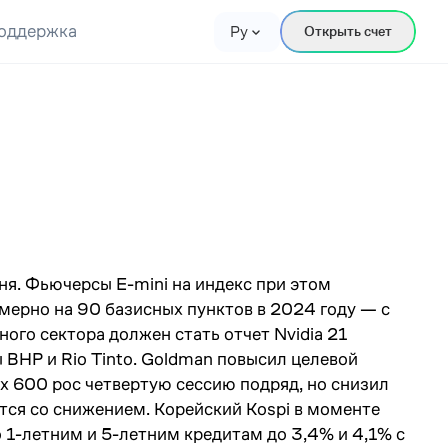
оддержка
Ру
Открыть счет
а
ня. Фьючерсы E-mini на индекс при этом
ерно на 90 базисных пунктов в 2024 году — с
ого сектора должен стать отчет Nvidia 21
 BHP и Rio Tinto. Goldman повысил целевой
x 600 рос четвертую сессию подряд, но снизил
тся со снижением. Корейский Kospi в моменте
о 1-летним и 5-летним кредитам до 3,4% и 4,1% с