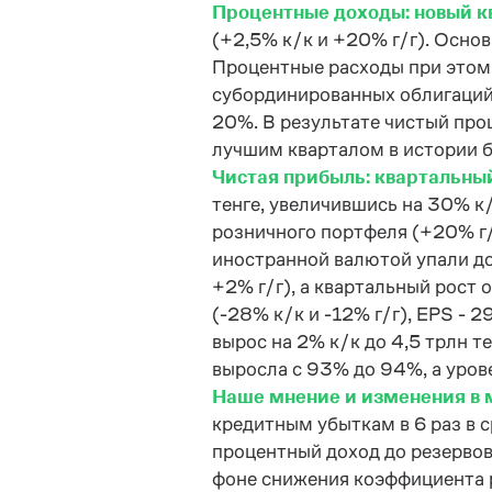
Процентные доходы: новый к
(+2,5% к/к и +20% г/г). Основ
Процентные расходы при этом 
субординированных облигаций 
20%. В результате чистый проц
лучшим кварталом в истории б
Чистая прибыль: квартальный 
тенге, увеличившись на 30% к/
розничного портфеля (+20% г/
иностранной валютой упали до
+2% г/г), а квартальный рост 
(-28% к/к и -12% г/г), EPS - 
вырос на 2% к/к до 4,5 трлн 
выросла с 93% до 94%, а уров
Наше мнение и изменения в 
кредитным убыткам в 6 раз в 
процентный доход до резервов
фоне снижения коэффициента р