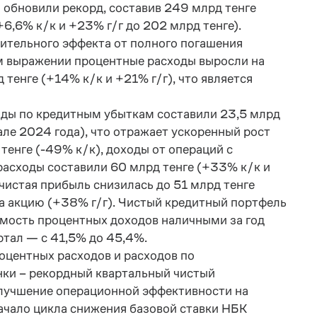
обновили рекорд, составив 249 млрд тенге
+6,6% к/к и +23% г/г до 202 млрд тенге).
жительного эффекта от полного погашения
вом выражении процентные расходы выросли на
тенге (+14% к/к и +21% г/г), что является
ды по кредитным убыткам составили 23,5 млрд
тале 2024 года), что отражает ускоренный рост
тенге (-49% к/к), доходы от операций с
расходы составили 60 млрд тенге (+33% к/к и
чистая прибыль снизилась до 51 млрд тенге
 на акцию (+38% г/г). Чистый кредитный портфель
аемость процентных доходов наличными за год
ртал — с 41,5% до 45,4%.
оцентных расходов и расходов по
нки – рекордный квартальный чистый
улучшение операционной эффективности на
ачало цикла снижения базовой ставки НБК