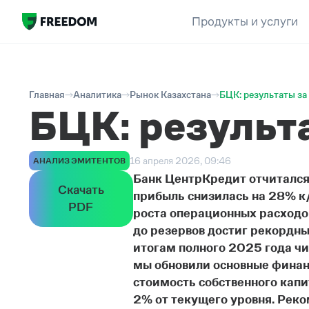
Продукты и услуги
Главная
Аналитика
Рынок Казахстана
БЦК: результаты за
БЦК: результа
16 апреля 2026, 09:46
АНАЛИЗ ЭМИТЕНТОВ
Банк ЦентрКредит отчитался 
Скачать
прибыль снизилась на 28% к/
PDF
роста операционных расходо
до резервов достиг рекордны
итогам полного 2025 года чис
мы обновили основные финан
стоимость собственного капи
2% от текущего уровня. Рек