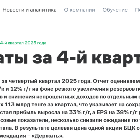
Новости и аналитика
О компании
Обучение
П
 4-й квартал 2025 года
ты за 4-й квар
за четвертый квартал 2025 года. Отчет оцениваем
к и 12% г/г на фоне резкого увеличения резервов 
в и снижения непроцентных доходов по отдельным 
х 113 млрд тенге за квартал, что указывает на сох
тая прибыль выросла на 33% г/г, а EPS на 38% г/г 
совые показатели, несколько снизили ожидания по
тала. В результате целевая цена одной акции БЦК с
омендация – «Держать».