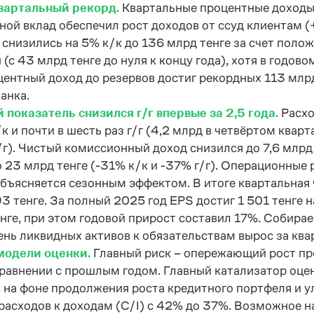
вартальный рекорд.
Квартальные процентные доходы 
ной вклад обеспечил рост доходов от ссуд клиентам (
снизились на 5% к/к до 136 млрд тенге за счет поло
(с 43 млрд тенге до нуля к концу года), хотя в годо
ентный доход до резервов достиг рекордных 113 млрд 
анка.
показатель снизился г/г впервые за 2,5 года.
Расхо
к и почти в шесть раз г/г (4,2 млрд в четвёртом квар
г). Чистый комиссионный доход снизился до 7,6 млрд 
 23 млрд тенге (-31% к/к и -37% г/г). Операционные 
объясняется сезонным эффектом. В итоге квартальная 
293 тенге. За полный 2025 год EPS достиг 1 501 тенге
тенге, при этом годовой прирост составил 17%. Собир
ень ликвидных активов к обязательствам вырос за ква
модели оценки.
Главный риск – опережающий рост пр
сравнении с прошлым годом. Главный катализатор оце
 на фоне продолжения роста кредитного портфеля и 
асходов к доходам (C/I) с 42% до 37%. Возможное н