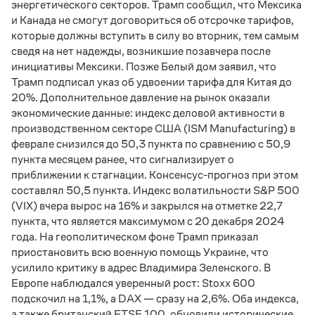
энергетического секторов. Трамп сообщил, что Мексика
и Канада не смогут договориться об отсрочке тарифов,
которые должны вступить в силу во вторник, тем самым
сведя на нет надежды, возникшие позавчера после
инициативы Мексики. Позже Белый дом заявил, что
Трамп подписал указ об удвоении тарифа для Китая до
20%. Дополнительное давление на рынок оказали
экономические данные: индекс деловой активности в
производственном секторе США (ISM Manufacturing) в
феврале снизился до 50,3 пункта по сравнению с 50,9
пункта месяцем ранее, что сигнализирует о
приближении к стагнации. Консенсус-прогноз при этом
составлял 50,5 пункта. Индекс волатильности S&P 500
(VIX) вчера вырос на 16% и закрылся на отметке 22,7
пункта, что является максимумом с 20 декабря 2024
года. На геополитическом фоне Трамп приказал
приостановить всю военную помощь Украине, что
усилило критику в адрес Владимира Зеленского. В
Европе наблюдался уверенный рост: Stoxx 600
подскочил на 1,1%, а DAX — сразу на 2,6%. Оба индекса,
а также британский FTSE 100, обновили исторические